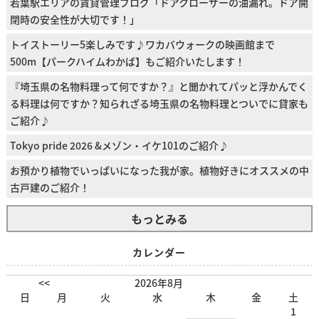
若葉駅エリアの賃貸管理ブログ「ドアクローザーの油漏れ。ドア開
閉時の安全性が大切です！」
トイストーリー5楽しみです♪ワカバウォークの映画館まで
500m【パークハイムわかば】もご紹介いたします！
『埼玉県の名物料理って何ですか？』と聞かれてパッと浮かんでく
る料理は何ですか？知られざる埼玉県の名物料理とついでに貸家も
ご紹介♪
Tokyo pride 2026 &メゾン・イケ101のご紹介♪
お預かり植物でいっぱいになった我が家。植物好きにオススメの中
古戸建のご紹介！
もっとみる
カレンダー
<<
2026年8月
日
月
火
水
木
金
土
1