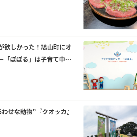
紹介！
が欲しかった！鳩山町にオ
ー「ぽぽる」は子育て中の
のような場所♪
あわせな動物”『クオッカ』