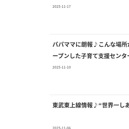
【パークハイムわかば】もご
2025-11-17
パパママに朗報♪こんな場所
ープンした子育て支援センタ
お父さまお母さまにとって夢
2025-11-10
東武東上線情報♪“世界一し
2025-11-06