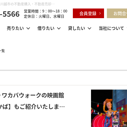
【賃貸営業部より】|ブログ | 鶴ヶ島市・坂戸市・東松山市・川越市の不動産購入・不動産売却のことならセンチュリー21明和ハウス
-5566
営業時間：9：00～18：00
会員登録
お問合
定休日：火曜日、水曜日
売りたい
借りたい
貸したい
当社について
一覧
♪ワカバウォークの映画館
かば】もご紹介いたしま