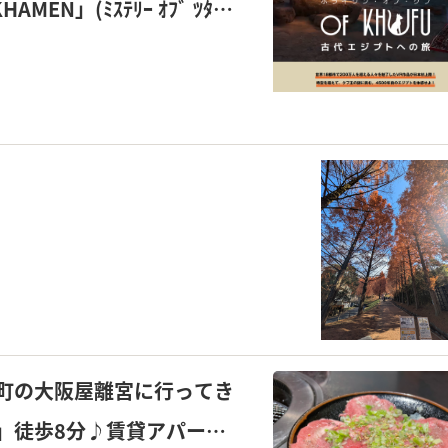
AMEN」(ﾐｽﾃﾘｰ ｵﾌﾞ ﾂﾀﾝｶ
界に没入してきました！つ
をご紹介♪
町の大阪屋離宮に行ってき
」徒歩8分♪賃貸アパート