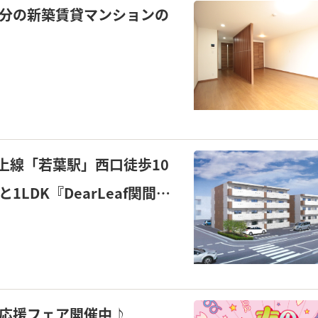
0分の新築賃貸マンションの
東上線「若葉駅」西口徒歩10
と1LDK『DearLeaf関間』
え応援フェア開催中♪