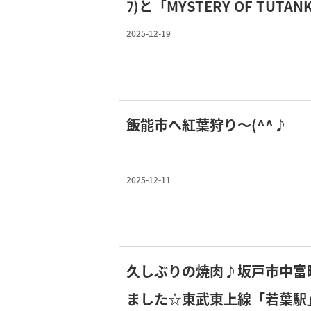
ﾌ)と「MYSTERY OF TUTANKH
ｰﾒﾝ）展で古代エジプトの世
2025-12-19
いでに高坂駅近のワンルーム
飯能市へ紅葉狩り～(^^♪
2025-12-11
久しぶりの焼肉♪坂戸市中富
ました☆東武東上線「若葉駅