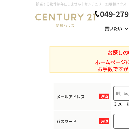
該当する物件は存在しません｜センチュリー21明和ハウス
049-279
買いたい
お探しの
ホームページ
お手数ですが
メールアドレス
必須
※メー
パスワード
必須