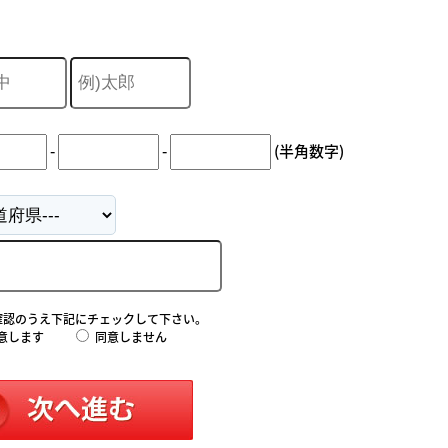
-
-
(半角数字)
確認のうえ下記にチェックして下さい。
意します
同意しません