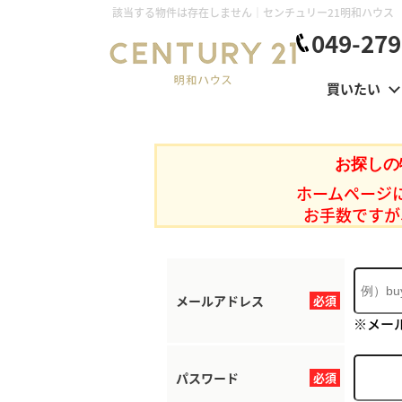
該当する物件は存在しません｜センチュリー21明和ハウス
049-279
買いたい
お探しの
ホームページ
お手数ですが
メールアドレス
必須
※メー
パスワード
必須