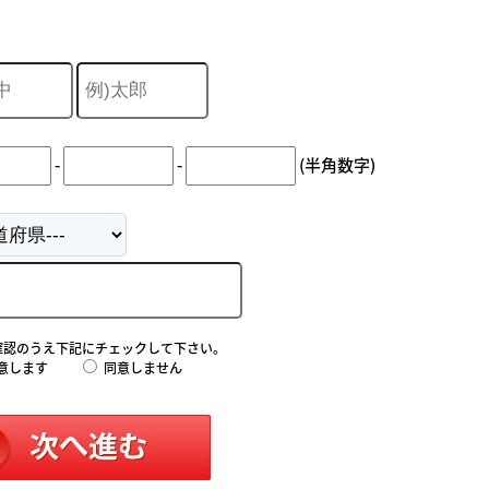
-
-
(半角数字)
確認のうえ下記にチェックして下さい。
意します
同意しません