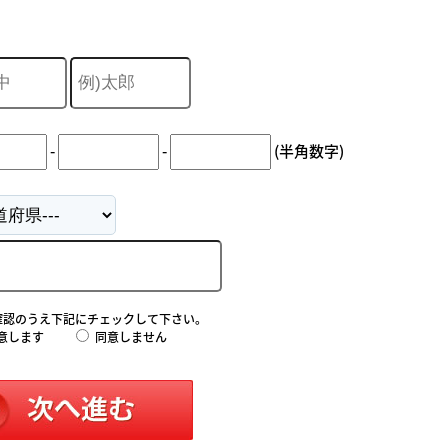
-
-
(半角数字)
確認のうえ下記にチェックして下さい。
意します
同意しません