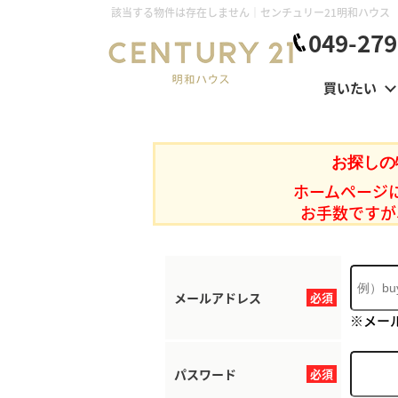
該当する物件は存在しません｜センチュリー21明和ハウス
049-279
買いたい
お探しの
ホームページ
お手数ですが
メールアドレス
必須
※メー
パスワード
必須