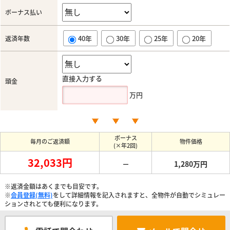
ボーナス払い
40年
30年
25年
20年
返済年数
直接入力する
頭金
万円
ボーナス
毎月のご返済額
物件価格
(×年2回)
32,033円
－
1,280万円
※返済金額はあくまでも目安です。
※
会員登録(無料)
をして詳細情報を記入されますと、全物件が自動でシミュレー
ションされとても便利になります。