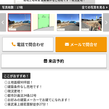
現地土地写真 建築条件なし売地です！現況更地！
写真枚数：17枚
全ての写真を見る
電話で問合わせ
メールで問合せ
来店予約
ここがおすすめ！
◎土地面積90坪超！
◎建築条件なし売地です！
◎現況更地！
◎都市計画法34条12号
◎お好みの建築メーカーでお建てになれます！
◎東武東上線若葉駅徒歩27分！