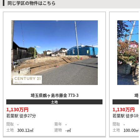
同じ学区の物件はこちら
埼玉県鶴ヶ島市藤金 773-3
埼
土地
1,130万円
1,130万円
若葉駅 徒歩27分
若葉駅 徒歩18
間取
-
築年
-
間取
-
土地
300.12㎡
建物
-㎡
土地
100.00㎡