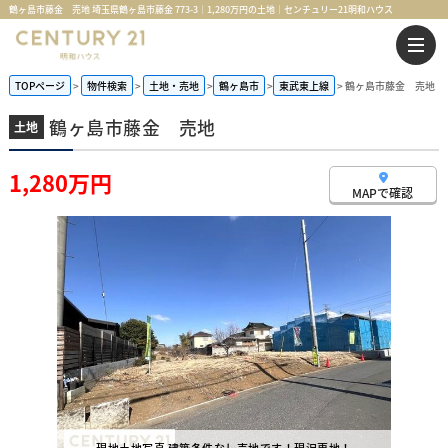
鶴ヶ島市藤金 売地 埼玉県鶴ヶ島市藤金 773-3｜1,280万円の土地｜センチュリー21明和ハウス
TOPページ
物件検索
土地・売地
鶴ヶ島市
東武東上線
鶴ヶ島市藤金 売地
鶴ヶ島市藤金 売地
土地
1,280万円
MAPで確認