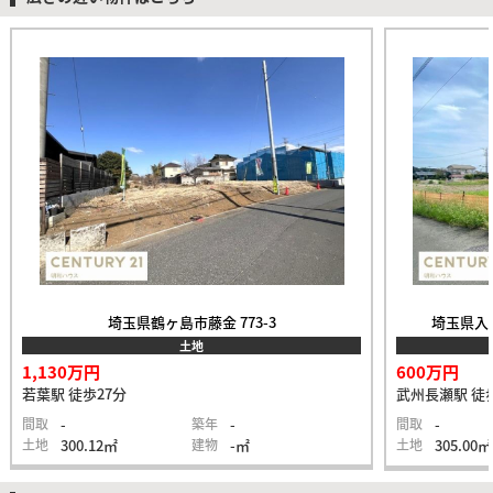
埼玉県鶴ヶ島市藤金 773-3
埼玉県入間
土地
1,130万円
600万円
若葉駅 徒歩27分
武州長瀬駅 徒歩
間取
-
築年
-
間取
-
土地
300.12㎡
建物
-㎡
土地
305.00㎡