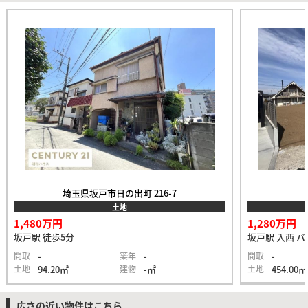
埼玉県坂戸市日の出町 216-7
土地
1,480万円
1,280万円
坂戸駅 徒歩5分
坂戸駅 入西 バ
間取
-
築年
-
間取
-
土地
94.20㎡
建物
-㎡
土地
454.00㎡
広さの近い物件はこちら