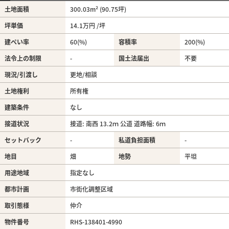
土地面積
300.03m² (90.75坪)
坪単価
14.1万円 /坪
建ぺい率
60(%)
容積率
200(%)
法令上の制限
-
国土法届出
不要
現況/引渡し
更地/相談
土地権利
所有権
建築条件
なし
接道状況
接道: 南西 13.2ｍ 公道 道路幅: 6ｍ
セットバック
-
私道負担面積
-
地目
畑
地勢
平坦
用途地域
指定なし
都市計画
市街化調整区域
取引態様
仲介
物件番号
RHS-138401-4990