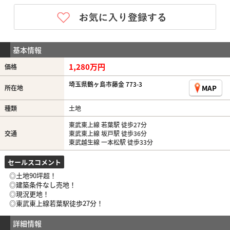
基本情報
1,280万円
価格
埼玉県鶴ヶ島市藤金 773-3
MAP
所在地
種類
土地
東武東上線 若葉駅 徒歩27分
交通
東武東上線 坂戸駅 徒歩36分
東武越生線 一本松駅 徒歩33分
セールスコメント
◎土地90坪超！
◎建築条件なし売地！
◎現況更地！
◎東武東上線若葉駅徒歩27分！
詳細情報