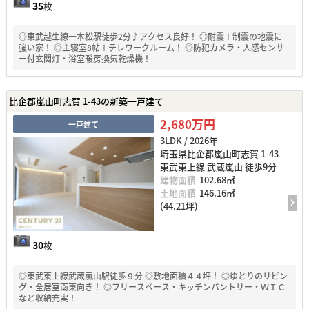
35
枚
◎東武越生線一本松駅徒歩2分♪アクセス良好！ ◎耐震＋制震の地震に
強い家！ ◎主寝室8帖＋テレワークルーム！ ◎防犯カメラ・人感センサ
ー付玄関灯・浴室暖房換気乾燥機！
比企郡嵐山町志賀 1-43の新築一戸建て
2,680万円
一戸建て
3LDK / 2026年
埼玉県比企郡嵐山町志賀 1-43
東武東上線 武蔵嵐山 徒歩9分
建物面積
102.68㎡
土地面積
146.16㎡
(44.21坪)
30
枚
◎東武東上線武蔵嵐山駅徒歩９分 ◎敷地面積４４坪！ ◎ゆとりのリビン
グ・全居室南東向き！ ◎フリースペース・キッチンパントリー・ＷＩＣ
など収納充実！