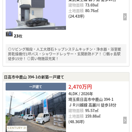
建物面積
73.69㎡
土地面積
80.76㎡
(24.43坪)
23
枚
◎リビング階段・人工大理石トップシステムキッチン・浄水器・浴室暖
房乾燥機付1坪バス・シャワードレッサー・玄関断熱ドア！ ◎鶴ヶ島駅
徒歩15分！ ◎買い物施設充実！
日高市中鹿山 394-1の新築一戸建て
2,470万円
一戸建て
4LDK / 2026年
埼玉県日高市中鹿山 394-1
ＪＲ川越線 高麗川 徒歩18分
建物面積
95.57㎡
土地面積
159.88㎡
(48.36坪)