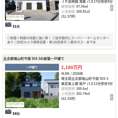
ＪＲ高崎線 鴻巣 バス17分停歩8分
建物面積
97.59㎡
土地面積
169.81㎡
(51.37坪)
31
枚
◎耐震＋制震の地震に強い家！ ◎徒歩圏内にスーパー・ホームセンター
あり ◎防犯カメラ標準設置・車3台駐車可 ◎都市ガス・本下水
比企郡鳩山町今宿 503-3の新築一戸建て
2,180万円
一戸建て
4LDK / 2026年
埼玉県比企郡鳩山町今宿 503-3
東武東上線 坂戸 バス11分停歩3分
建物面積
100.6㎡
土地面積
202.74㎡
(61.33坪)
34
枚