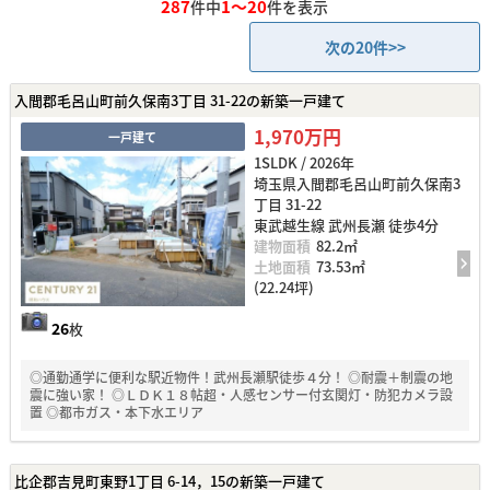
287
1～20
件中
件を表示
次の20件>>
入間郡毛呂山町前久保南3丁目 31-22の新築一戸建て
1,970万円
一戸建て
1SLDK / 2026年
埼玉県入間郡毛呂山町前久保南3
丁目 31-22
東武越生線 武州長瀬 徒歩4分
建物面積
82.2㎡
土地面積
73.53㎡
(22.24坪)
26
枚
◎通勤通学に便利な駅近物件！武州長瀬駅徒歩４分！ ◎耐震＋制震の地
震に強い家！ ◎ＬＤＫ１８帖超・人感センサー付玄関灯・防犯カメラ設
置 ◎都市ガス・本下水エリア
比企郡吉見町東野1丁目 6-14，15の新築一戸建て