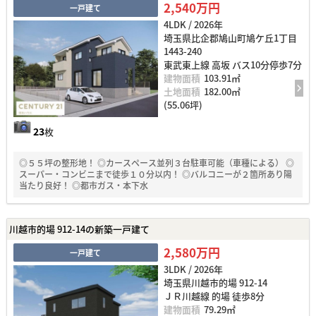
2,540万円
一戸建て
4LDK / 2026年
埼玉県比企郡鳩山町鳩ケ丘1丁目
1443-240
東武東上線 高坂 バス10分停歩7分
建物面積
103.91㎡
土地面積
182.00㎡
(55.06坪)
23
枚
◎５５坪の整形地！ ◎カースペース並列３台駐車可能（車種による） ◎
スーパー・コンビニまで徒歩１０分以内！ ◎バルコニーが２箇所あり陽
当たり良好！ ◎都市ガス・本下水
川越市的場 912-14の新築一戸建て
2,580万円
一戸建て
3LDK / 2026年
埼玉県川越市的場 912-14
ＪＲ川越線 的場 徒歩8分
建物面積
79.29㎡