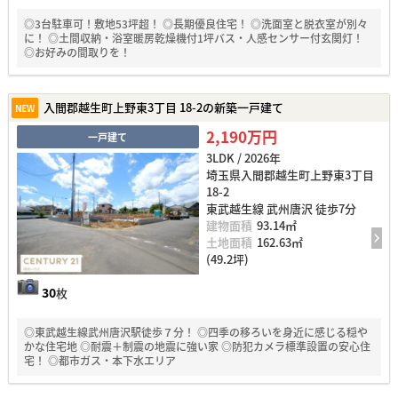
◎3台駐車可！敷地53坪超！ ◎長期優良住宅！ ◎洗面室と脱衣室が別々
に！ ◎土間収納・浴室暖房乾燥機付1坪バス・人感センサー付玄関灯！
◎お好みの間取りを！
入間郡越生町上野東3丁目 18-2の新築一戸建て
NEW
2,190万円
一戸建て
3LDK / 2026年
埼玉県入間郡越生町上野東3丁目
18-2
東武越生線 武州唐沢 徒歩7分
建物面積
93.14㎡
土地面積
162.63㎡
(49.2坪)
30
枚
◎東武越生線武州唐沢駅徒歩７分！ ◎四季の移ろいを身近に感じる穏や
かな住宅地 ◎耐震＋制震の地震に強い家 ◎防犯カメラ標準設置の安心住
宅！ ◎都市ガス・本下水エリア