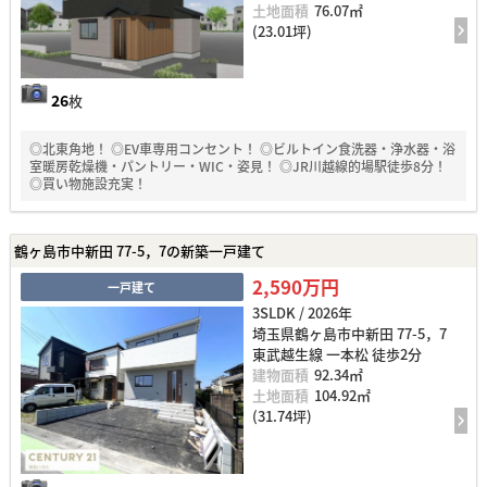
土地面積
76.07㎡
(23.01坪)
26
枚
◎北東角地！ ◎EV車専用コンセント！ ◎ビルトイン食洗器・浄水器・浴
室暖房乾燥機・パントリー・WIC・姿見！ ◎JR川越線的場駅徒歩8分！
◎買い物施設充実！
鶴ヶ島市中新田 77-5，7の新築一戸建て
2,590万円
一戸建て
3SLDK / 2026年
埼玉県鶴ヶ島市中新田 77-5，7
東武越生線 一本松 徒歩2分
建物面積
92.34㎡
土地面積
104.92㎡
(31.74坪)