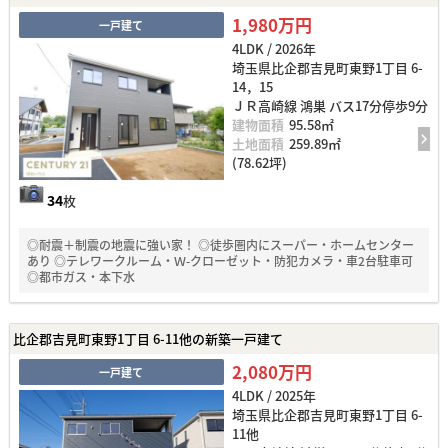
1,980万円
一戸建て
4LDK / 2026年
埼玉県比企郡吉見町東野1丁目 6-
14，15
ＪＲ高崎線 鴻巣 バス17分停歩9分
建物面積
95.58㎡
土地面積
259.89㎡
(78.62坪)
34
枚
◎耐震＋制震の地震に強い家！ ◎徒歩圏内にスーパー・ホームセンター
あり ◎テレワークルーム・Ｗ-クローゼット・防犯カメラ・車2台駐車可
◎都市ガス・本下水
比企郡吉見町東野1丁目 6-11他の新築一戸建て
2,080万円
一戸建て
4LDK / 2025年
埼玉県比企郡吉見町東野1丁目 6-
11他