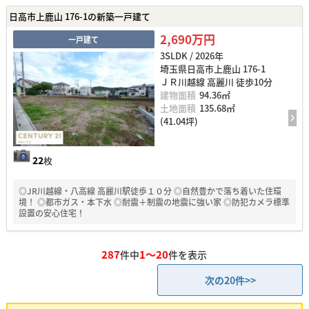
日高市上鹿山 176-1の新築一戸建て
2,690万円
一戸建て
3SLDK / 2026年
埼玉県日高市上鹿山 176-1
ＪＲ川越線 高麗川 徒歩10分
建物面積
94.36㎡
土地面積
135.68㎡
(41.04坪)
22
枚
◎JR川越線・八高線 高麗川駅徒歩１０分 ◎自然豊かで落ち着いた住環
境！ ◎都市ガス・本下水 ◎耐震＋制震の地震に強い家 ◎防犯カメラ標準
設置の安心住宅！
287
1～20
件中
件を表示
次の20件>>