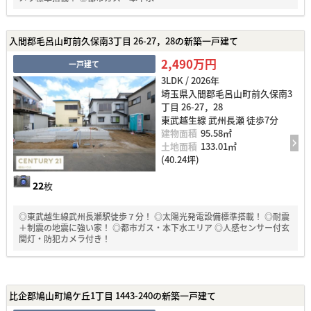
入間郡毛呂山町前久保南3丁目 26-27，28の新築一戸建て
2,490万円
一戸建て
3LDK / 2026年
埼玉県入間郡毛呂山町前久保南3
丁目 26-27，28
東武越生線 武州長瀬 徒歩7分
建物面積
95.58㎡
土地面積
133.01㎡
(40.24坪)
22
枚
◎東武越生線武州長瀬駅徒歩７分！ ◎太陽光発電設備標準搭載！ ◎耐震
＋制震の地震に強い家！ ◎都市ガス・本下水エリア ◎人感センサー付玄
関灯・防犯カメラ付き！
比企郡鳩山町鳩ケ丘1丁目 1443-240の新築一戸建て