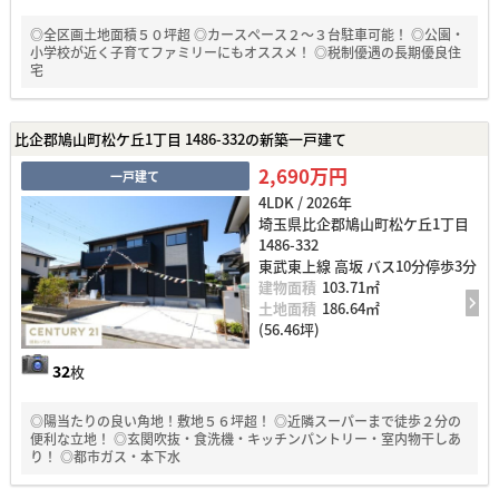
◎全区画土地面積５０坪超 ◎カースペース２～３台駐車可能！ ◎公園・
小学校が近く子育てファミリーにもオススメ！ ◎税制優遇の長期優良住
宅
比企郡鳩山町松ケ丘1丁目 1486-332の新築一戸建て
2,690万円
一戸建て
4LDK / 2026年
埼玉県比企郡鳩山町松ケ丘1丁目
1486-332
東武東上線 高坂 バス10分停歩3分
建物面積
103.71㎡
土地面積
186.64㎡
(56.46坪)
32
枚
◎陽当たりの良い角地！敷地５６坪超！ ◎近隣スーパーまで徒歩２分の
便利な立地！ ◎玄関吹抜・食洗機・キッチンパントリー・室内物干しあ
り！ ◎都市ガス・本下水