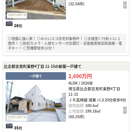
(32.54坪)
28
枚
◎地震に強い家！ ◎みらいエコ住宅対象物件！ ◎主寝室7.75帖＋CL２
箇所！ ◎防犯カメラ・人感センサー付玄関灯・浴室暖房換気乾燥機・電
子キー！ ◎笠幡駅徒歩10分！
比企郡吉見町東野4丁目 11-15の新築一戸建て
2,690万円
一戸建て
4LDK / 2026年
埼玉県比企郡吉見町東野4丁目
11-15
ＪＲ高崎線 鴻巣 バス20分停歩4分
建物面積
100.6㎡
土地面積
199.18㎡
(60.25坪)
35
枚