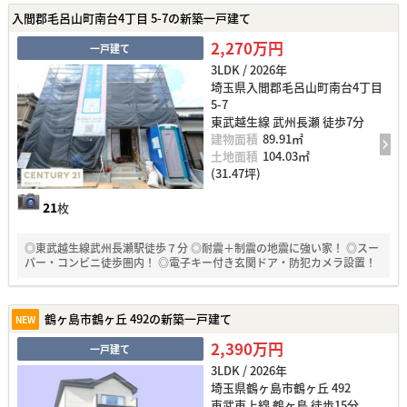
入間郡毛呂山町南台4丁目 5-7の新築一戸建て
2,270万円
一戸建て
3LDK / 2026年
埼玉県入間郡毛呂山町南台4丁目
5-7
東武越生線 武州長瀬 徒歩7分
建物面積
89.91㎡
土地面積
104.03㎡
(31.47坪)
21
枚
◎東武越生線武州長瀬駅徒歩７分 ◎耐震＋制震の地震に強い家！ ◎スー
パー・コンビニ徒歩圏内！ ◎電子キー付き玄関ドア・防犯カメラ設置！
鶴ヶ島市鶴ヶ丘 492の新築一戸建て
NEW
2,390万円
一戸建て
3LDK / 2026年
埼玉県鶴ヶ島市鶴ヶ丘 492
東武東上線 鶴ヶ島 徒歩15分