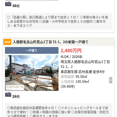
36
枚
◎「高麗川駅」西口開通により駅まで徒歩１７分！ ◎季節の移ろいを楽
しめる緑豊かな住宅地 ◎店舗・小中学校まで徒歩１５分圏内 ◎都市ガ
ス・本下水エリア
入間郡毛呂山町若山1丁目 51-1，2の新築一戸建て
NEW
2,480万円
一戸建て
4LDK / 2026年
埼玉県入間郡毛呂山町若山1丁目
51-1，2
東武越生線 武州長瀬 徒歩8分
建物面積
95.58㎡
土地面積
130.54㎡
(39.49坪)
26
枚
◎東武越生線武州長瀬駅徒歩８分！ ◎イオンショッピングモールまで徒
歩５分で便利！ ◎耐震＋制震の地震に強い家 ◎太陽光発電設備・防犯カ
メラ標準搭載！ ◎都市ガス・本下水