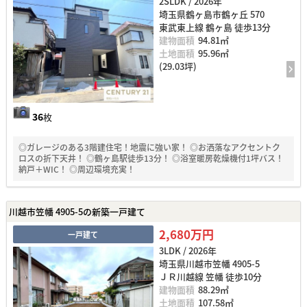
2SLDK / 2026年
埼玉県鶴ヶ島市鶴ヶ丘 570
東武東上線 鶴ヶ島 徒歩13分
建物面積
94.81㎡
土地面積
95.96㎡
(29.03坪)
36
枚
◎ガレージのある3階建住宅！地震に強い家！ ◎お洒落なアクセントク
ロスの折下天井！ ◎鶴ヶ島駅徒歩13分！ ◎浴室暖房乾燥機付1坪バス！
納戸＋WIC！ ◎周辺環境充実！
川越市笠幡 4905-5の新築一戸建て
2,680万円
一戸建て
3LDK / 2026年
埼玉県川越市笠幡 4905-5
ＪＲ川越線 笠幡 徒歩10分
建物面積
88.29㎡
土地面積
107.58㎡