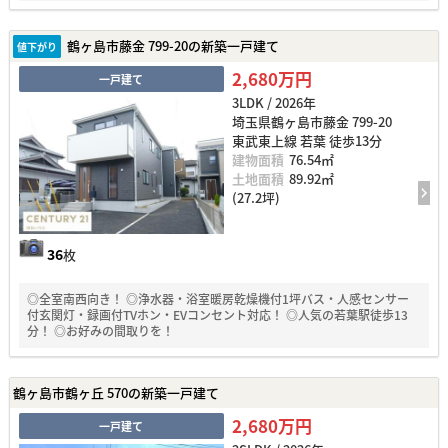
鶴ヶ島市藤金 799-20の新築一戸建て
値下がり
2,680万円
一戸建て
3LDK / 2026年
埼玉県鶴ヶ島市藤金 799-20
東武東上線 若葉 徒歩13分
建物面積
76.54㎡
土地面積
89.92㎡
(27.2坪)
36
枚
◎全室南西向き！ ◎浄水器・浴室暖房乾燥機付1坪バス・人感センサー
付玄関灯・録画付TVホン・EVコンセント対応！ ◎人気の若葉駅徒歩13
分！ ◎お好みの間取りを！
鶴ヶ島市鶴ヶ丘 570の新築一戸建て
2,680万円
一戸建て