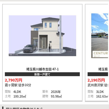
埼玉県川越市吉田 47-1
埼玉県入
新築一戸建て
2,790万円
2,190万円
霞ヶ関駅 徒歩16分
武州唐沢駅 徒
間取
4LDK
築年
2026年
間取
3LDK
土地
100.20㎡
建物
93.98㎡
土地
162.63㎡
同じ学区の物件はこちら