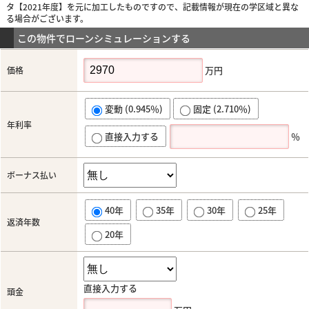
タ【2021年度】を元に加工したものですので、記載情報が現在の学区域と異な
る場合がございます。
この物件でローンシミュレーションする
万円
価格
変動 (0.945％)
固定 (2.710％)
年利率
直接入力する
％
ボーナス払い
40年
35年
30年
25年
返済年数
20年
直接入力する
頭金