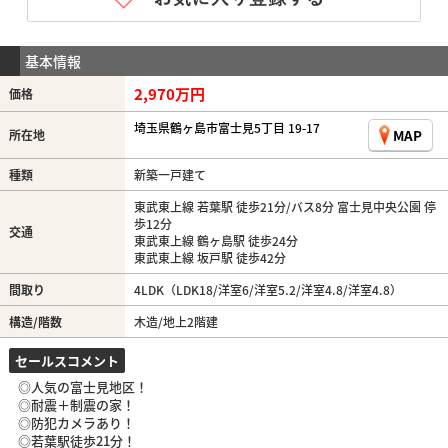
基本情報
2,970万円
価格
埼玉県鶴ヶ島市富士見5丁目 19-17
MAP
所在地
種類
新築一戸建て
東武東上線 若葉駅 徒歩21分/バス8分 富士見中央公園 停
歩12分
交通
東武東上線 鶴ヶ島駅 徒歩24分
東武東上線 坂戸駅 徒歩42分
間取り
4LDK（LDK18/洋室6/洋室5.2/洋室4.8/洋室4.8）
構造/階数
木造/地上2階建
セールスコメント
◎人気の富士見地区！
◎耐震＋制震の家！
◎防犯カメラあり！
◎若葉駅徒歩21分！