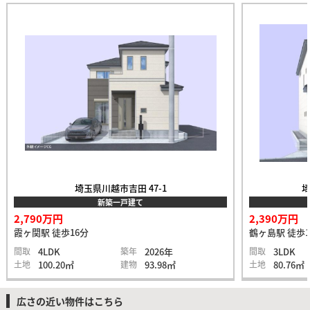
埼玉県川越市吉田 47-1
埼
新築一戸建て
2,790万円
2,390万円
霞ヶ関駅 徒歩16分
鶴ヶ島駅 徒歩1
間取
4LDK
築年
2026年
間取
3LDK
土地
100.20㎡
建物
93.98㎡
土地
80.76㎡
広さの近い物件はこちら