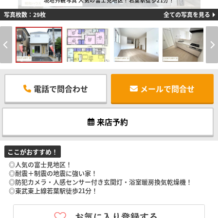
現地外観写真 人気の富士見地区！若葉駅徒歩21分！
写真枚数：29枚
全ての写真を見る
電話で問合わせ
メールで問合せ
来店予約
ここがおすすめ！
◎人気の富士見地区！
◎耐震＋制震の地震に強い家！
◎防犯カメラ・人感センサー付き玄関灯・浴室暖房換気乾燥機！
◎東武東上線若葉駅徒歩21分！