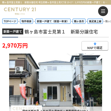
鶴ヶ島市富士見第１ 新築分譲住宅 埼玉県鶴ヶ島市富士見5丁目 19-17｜2,970万円の新築一戸建て｜センチュリー21明和ハウス
TOPページ
物件検索
新築一戸建て（新築一軒家）
鶴ヶ島市
東武東上線
鶴ヶ
鶴ヶ島市富士見第１ 新築分譲住宅
新築一戸建て
2,970万円
MAPで確認