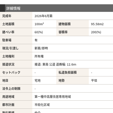
詳細情報
完成年
2026年6月築
土地面積
100m²
建物面積
95.58m
2
建ぺい率
60(%)
容積率
200(%)
駐車場
有
現況/引渡し
新築/即時
土地権利
所有権
接道状況
接道: 東南 公道 道路幅: 12.6ｍ
セットバック
-
私道負担面積
-
地目
宅地
地勢
平坦
法令上の制限
-
用途地域
第一種中高層住居専用地域
都市計画
市街化区域
取引態様
仲介