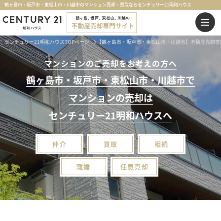
鶴ヶ島市・坂戸市・東松山市・川越市のマンション売却・買取ならセンチュリー21明和ハウス
センチュリー21明和ハウスTOPページ
【鶴ヶ島市・坂戸市・東松山市・川越市】不動産売却専
マンションのご売却をお考えの方へ
鶴ヶ島市・坂戸市・東松山市・川越市
で
マンション
の
売却
は
センチュリー21明和ハウスへ
仲介
買取
相続
離婚
任意売却