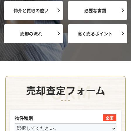
仲介と買取の違い
必要な書類
売却の流れ
高く売るポイント
FORM
売却査定フォーム
物件種別
必須