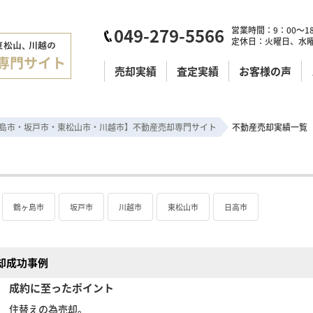
049-279-5566
営業時間：9：00～18
定休日：火曜日、水
売却実績
査定実績
お客様の声
島市・坂戸市・東松山市・川越市】不動産売却専門サイト
不動産売却実績一覧
鶴ヶ島市
坂戸市
川越市
東松山市
日高市
却成功事例
成約に至ったポイント
住替えの為売却。