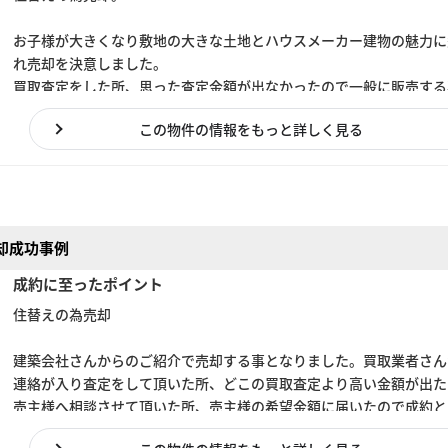
お子様が大きくなり敷地の大きな土地とハウスメーカー建物の魅力に
れ売却を決意しました。
買取査定をした所、思った査定金額が出なかったので一般に販売する
なりました。
この物件の情報をもっと詳しく見る
買主様が現れた際も値引交渉が入ってしまい、売主様的には厳しい状
中、決断して頂き成約となりました。
却成功事例
成約に至ったポイント
住替えの為売却
建築会社さんからのご紹介で売却する事となりました。買取業者さん
連絡が入り査定をして頂いた所、どこの買取査定より高い金額が出た
売主様へ相談させて頂いた所、売主様の希望金額に届いたので成約と
ました。