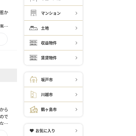
惹か
マンション
事と
土地
況の
収益物件
賃貸物件
坂戸市
川越市
から
鶴ヶ島市
ので
なり
お気に入り