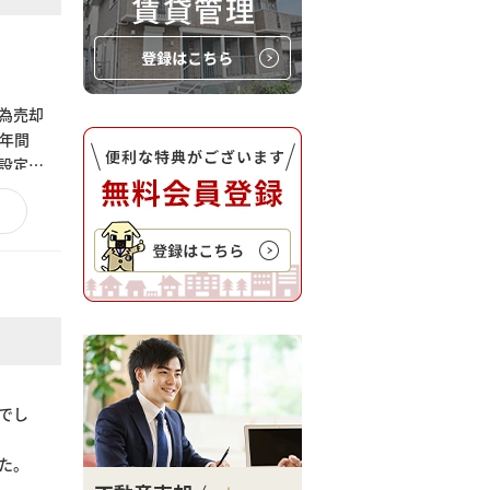
為売却
年間
設定に
でし
した。