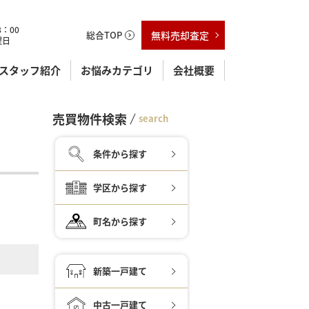
：00
総合TOP
無料売却査定
曜日
スタッフ紹介
お悩みカテゴリ
会社概要
売買物件検索
search
条件から探す
学区から探す
町名から探す
新築一戸建て
中古一戸建て