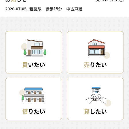
買
いたい
売
りたい
借
りたい
貸
したい