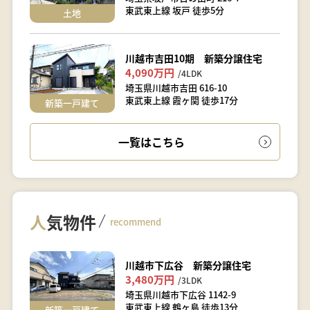
東武東上線 坂戸 徒歩5分
土地
川越市吉田10期 新築分譲住宅
4,090万円
/4LDK
埼玉県川越市吉田 616-10
東武東上線 霞ヶ関 徒歩17分
新築一戸建て
一覧はこちら
人
気物件
recommend
川越市下広谷 新築分譲住宅
3,480万円
/3LDK
埼玉県川越市下広谷 1142-9
東武東上線 鶴ヶ島 徒歩13分
新築一戸建て