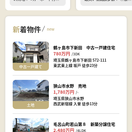
駐車場＋物置 ○４ＬＤＫ＋
１９８坪！ 〇戸建用地、ア
小屋裏収納
パート用地、マンション用
地！ 〇利用用途多数！ 〇
築条件なし！
新
着物件
new
鶴ヶ島市下新田 中古一戸建住宅
780万円
/3DK
埼玉県鶴ヶ島市下新田 572-111
東武東上線 坂戸 徒歩23分
中古一戸建て
狭山市水野 売地
1,780万円
/-
埼玉県狭山市水野
西武新宿線 入曽 徒歩13分
土地
毛呂山町若山第８ 新築分譲住宅
2,480万円
/4LDK