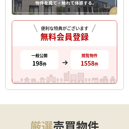
便利な特典がございます
無料会員登録
一般公開
閲覧物件
198
1558
件
件
厳選
売買物件