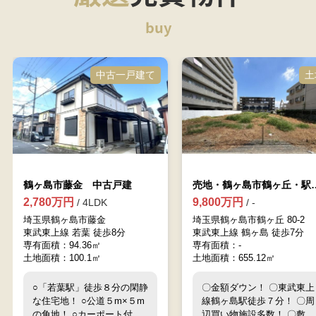
buy
中古一戸建て
土
鶴ヶ島市藤金 中古戸建
売地・鶴ヶ島市鶴
2,780万円
9,800万円
/ 4LDK
/ -
埼玉県鶴ヶ島市藤金
埼玉県鶴ヶ島市鶴ヶ丘 80-2
東武東上線 若葉 徒歩8分
東武東上線 鶴ヶ島 徒歩7分
専有面積：94.36㎡
専有面積：-
土地面積：100.1㎡
土地面積：655.12㎡
○「若葉駅」徒歩８分の閑静
〇金額ダウン！ 〇東武東上
な住宅地！ ○公道５m×５m
線鶴ヶ島駅徒歩７分！ 〇周
の角地！ ○カーポート付き
辺買い物施設多数！ 〇敷地