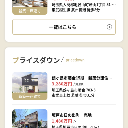
埼玉県入間郡毛呂山町若山1丁目 51-1,2
東武越生線 武州長瀬 徒歩8分
新築一戸建て
一覧はこちら
プ
ライスダウン
pricedown
鶴ヶ島市藤金15期 新築分譲住宅 全５棟
3,280万円
/3LDK
埼玉県鶴ヶ島市藤金 703-3
東武東上線 若葉 徒歩31分
新築一戸建て
坂戸市日の出町 売地
1,480万円
/-
埼玉県坂戸市日の出町 216-7