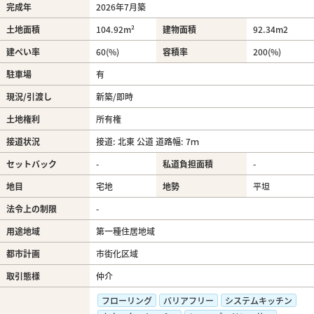
完成年
2026年7月築
土地面積
104.92m²
建物面積
92.34m
2
建ぺい率
60(%)
容積率
200(%)
駐車場
有
現況/引渡し
新築/即時
土地権利
所有権
接道状況
接道: 北東 公道 道路幅: 7ｍ
セットバック
-
私道負担面積
-
地目
宅地
地勢
平坦
法令上の制限
-
用途地域
第一種住居地域
都市計画
市街化区域
取引態様
仲介
フローリング
バリアフリー
システムキッチン