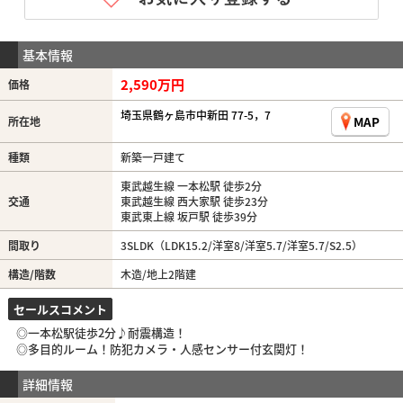
基本情報
2,590万円
価格
埼玉県鶴ヶ島市中新田 77-5，7
MAP
所在地
種類
新築一戸建て
東武越生線 一本松駅 徒歩2分
交通
東武越生線 西大家駅 徒歩23分
東武東上線 坂戸駅 徒歩39分
間取り
3SLDK（LDK15.2/洋室8/洋室5.7/洋室5.7/S2.5）
構造/階数
木造/地上2階建
セールスコメント
◎一本松駅徒歩2分♪耐震構造！
◎多目的ルーム！防犯カメラ・人感センサー付玄関灯！
詳細情報