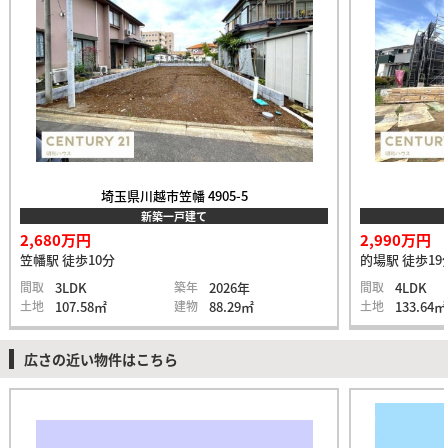
埼玉県川越市笠幡 4905-5
新築一戸建て
2,680万円
2,990万円
笠幡駅 徒歩10分
的場駅 徒歩19
間取
3LDK
築年
2026年
間取
4LDK
土地
107.58㎡
建物
88.29㎡
土地
133.64㎡
広さの近い物件はこちら