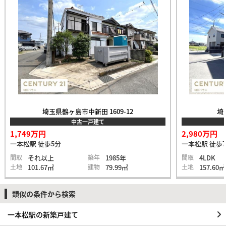
埼玉県鶴ヶ島市中新田 1609-12
埼
中古一戸建て
1,749万円
2,980万円
一本松駅 徒歩5分
一本松駅 徒歩
間取
それ以上
築年
1985年
間取
4LDK
土地
101.67㎡
建物
79.99㎡
土地
157.60㎡
類似の条件から検索
一本松駅の新築戸建て