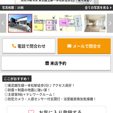
現地外観写真 東武越生線一本松駅徒歩2分！楽々通勤♪
写真枚数：35枚
全ての写真を見る
電話で問合わせ
メールで問合せ
来店予約
ここがおすすめ！
◎東武越生線一本松駅徒歩2分♪アクセス良好！
◎耐震＋制震の地震に強い家！
◎主寝室8帖＋テレワークルーム！
◎防犯カメラ・人感センサー付玄関灯・浴室暖房換気乾燥機！