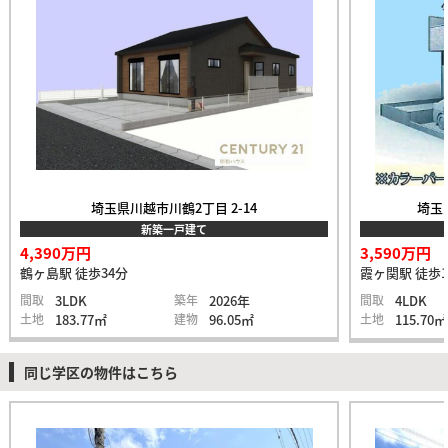
埼玉県川越市川鶴2丁目 2-14
埼玉
新築一戸建て
4,390万円
3,590万円
鶴ヶ島駅 徒歩34分
霞ヶ関駅 徒歩1
間取
3LDK
築年
2026年
間取
4LDK
土地
183.77㎡
建物
96.05㎡
土地
115.70㎡
同じ学区の物件はこちら