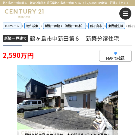
鶴ヶ島市中新田第６ 新築分譲住宅 埼玉県鶴ヶ島市中新田 77-5，7｜2,590万円の新築一戸建て｜センチュリー21明和ハウス
TOPページ
物件検索
新築一戸建て（新築一軒家）
鶴ヶ島市
東武越生線
鶴ヶ
鶴ヶ島市中新田第６ 新築分譲住宅
新築一戸建て
2,590万円
MAPで確認