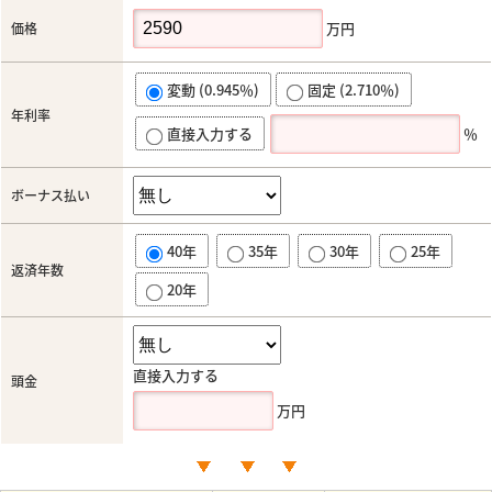
万円
価格
変動 (0.945％)
固定 (2.710％)
年利率
直接入力する
％
ボーナス払い
40年
35年
30年
25年
返済年数
20年
直接入力する
頭金
万円