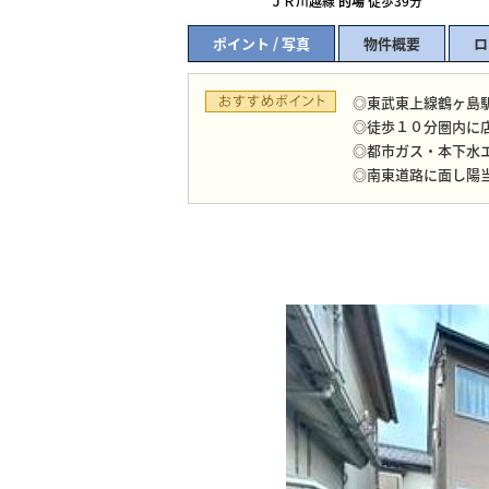
ＪＲ川越線
的場
徒歩39分
ポイント / 写真
物件概要
ロ
◎東武東上線鶴ヶ島
◎徒歩１０分圏内に
◎都市ガス・本下水
◎南東道路に面し陽