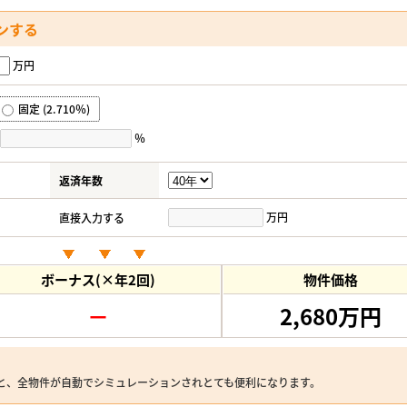
ンする
万円
固定 (2.710％)
％
返済年数
万円
直接入力する
ボーナス(×年2回)
物件価格
－
2,680万円
と、全物件が自動でシミュレーションされとても便利になります。