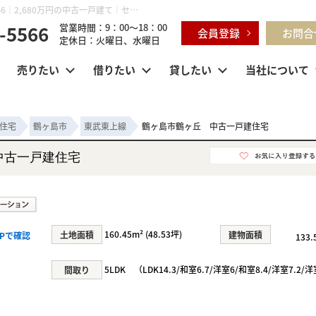
鶴ヶ島市鶴ヶ丘 中古一戸建住宅 埼玉県鶴ヶ島市鶴ヶ丘 45-6｜2,680万円の中古一戸建て｜センチュリー21明和ハウス
-5566
営業時間：9：00～18：00
会員登録
お問合
定休日：火曜日、水曜日
売りたい
借りたい
貸したい
当社について
住宅
鶴ヶ島市
東武東上線
鶴ヶ島市鶴ヶ丘 中古一戸建住宅
中古一戸建住宅
160.45m² (48.53坪)
土地面積
建物面積
Pで確認
133.
5LDK （LDK14.3/和室6.7/洋室6/和室8.4/洋室7.2/洋
間取り