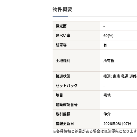
物件概要
採光面
-
建ぺい率
60(%)
駐車場
有
土地権利
所有権
接道状況
接道: 東南 私道 道路
セットバック
-
地目
宅地
建築確認番号
取引態様
仲介
情報更新日
2026年08月07日
※各種情報と差異がある場合は現況優先となります