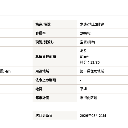
構造/階数
木造/
地上2階建
容積率
200(%)
現況/引渡し
空家/即時
あり
私道負担面積
81m²
持分：13/80
幅: 4ｍ
用途地域
第一種住居地域
法令上の制限
-
地勢
平坦
都市計画
市街化区域
次回更新日
2026年08月21日