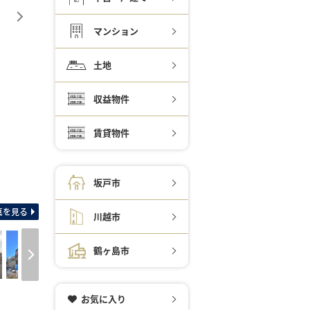
マンション
土地
収益物件
賃貸物件
坂戸市
間取り図 5LDK・室
真を見る
川越市
鶴ヶ島市
お気に入り