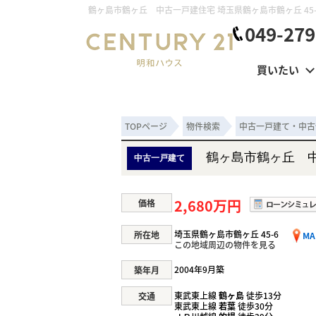
049-279
買いたい
TOPページ
物件検索
中古一戸建て・中古
鶴ヶ島市鶴ヶ丘 
中古一戸建て
2,680万円
価格
埼玉県鶴ヶ島市鶴ヶ丘 45-6
所在地
MA
この地域周辺の物件を見る
2004年9月築
築年月
東武東上線
鶴ヶ島
徒歩13分
交通
東武東上線
若葉
徒歩30分