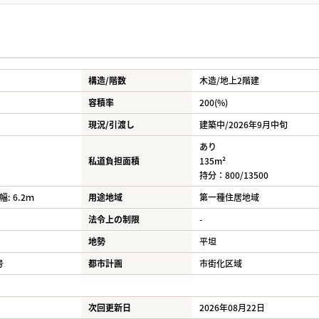
構造/階数
木造/
地上2階建
容積率
200(%)
現況/引渡し
建築中/2026年9月中旬
あり
私道負担面積
135m²
持分：800/13500
: 6.2ｍ
用途地域
第一種住居地域
法令上の制限
-
地勢
平坦
号
都市計画
市街化区域
次回更新日
2026年08月22日