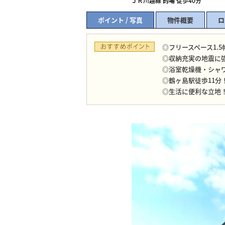
ＪＲ川越線
的場
徒歩40分
ポイント / 写真
物件概要
ロ
◎フリースペース1.5
◎収納充実の地震に
◎浴室乾燥機・シャ
◎鶴ヶ島駅徒歩11分
◎生活に便利な立地