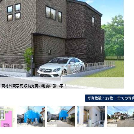
現地外観写真 収納充実の地震に強い家！
写真枚数：29枚
全ての写