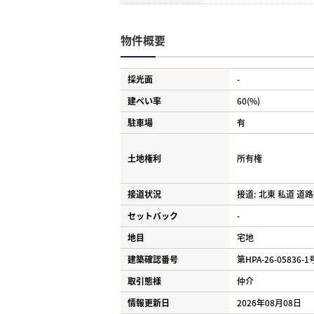
物件概要
採光面
-
建ぺい率
60(%)
駐車場
有
土地権利
所有権
接道状況
接道: 北東 私道 道路幅
セットバック
-
地目
宅地
建築確認番号
第HPA-26-05836-1
取引態様
仲介
情報更新日
2026年08月08日