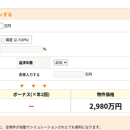
ンする
万円
固定 (2.710％)
％
返済年数
万円
直接入力する
ボーナス(×年2回)
物件価格
－
2,980万円
と、全物件が自動でシミュレーションされとても便利になります。