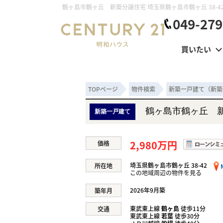
049-279
買いたい
TOPページ
物件検索
新築一戸建て（新築
鶴ヶ島市鶴ヶ丘 
新築一戸建て
2,980万円
価格
埼玉県鶴ヶ島市鶴ヶ丘 38-42
所在地
この地域周辺の物件を見る
2026年9月築
築年月
東武東上線
鶴ヶ島
徒歩11分
交通
東武東上線
若葉
徒歩30分