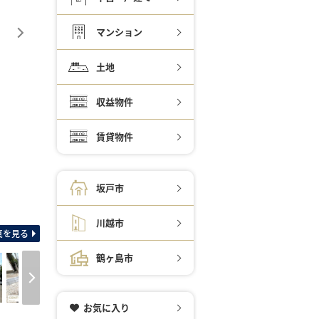
マンション
土地
収益物件
賃貸物件
坂戸市
間取り図 フリースペース
川越市
真を見る
鶴ヶ島市
お気に入り