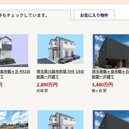
件もチェックしています。
お気に入り物件
島市鶴ヶ丘 492の
埼玉県川越市的場 598-18の
埼玉県鶴ヶ島市鶴ヶ丘 
て
新築一戸建て
新築一戸建て
円
2,890万円
3,480万円
的場 駅
鶴ヶ島 駅