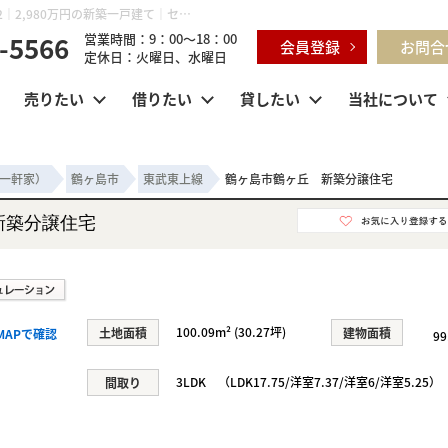
鶴ヶ島市鶴ヶ丘 新築分譲住宅 埼玉県鶴ヶ島市鶴ヶ丘 38-42｜2,980万円の新築一戸建て｜センチュリー21明和ハウス
-5566
営業時間：9：00～18：00
会員登録
お問合
定休日：火曜日、水曜日
売りたい
借りたい
貸したい
当社について
一軒家）
鶴ヶ島市
東武東上線
鶴ヶ島市鶴ヶ丘 新築分譲住宅
新築分譲住宅
100.09m² (30.27坪)
土地面積
建物面積
MAPで確認
99
3LDK （LDK17.75/洋室7.37/洋室6/洋室5.25）
間取り