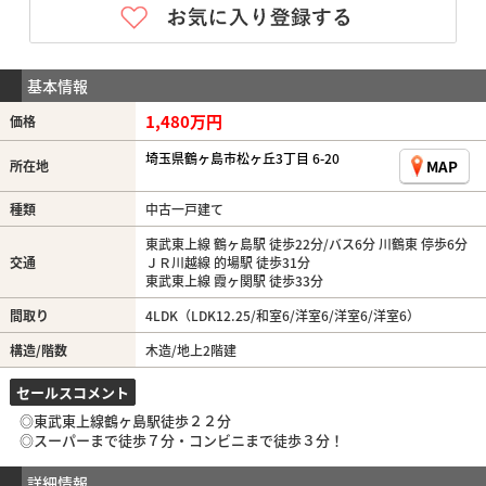
基本情報
1,480万円
価格
埼玉県鶴ヶ島市松ヶ丘3丁目 6-20
MAP
所在地
種類
中古一戸建て
東武東上線 鶴ヶ島駅 徒歩22分/バス6分 川鶴東 停歩6分
交通
ＪＲ川越線 的場駅 徒歩31分
東武東上線 霞ヶ関駅 徒歩33分
間取り
4LDK（LDK12.25/和室6/洋室6/洋室6/洋室6）
構造/階数
木造/地上2階建
セールスコメント
◎東武東上線鶴ヶ島駅徒歩２２分
◎スーパーまで徒歩７分・コンビニまで徒歩３分！
詳細情報