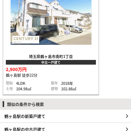
埼玉県鶴ヶ島市南町1丁目
中古一戸建て
2,900万円
鶴ヶ島駅 徒歩22分
間取
4LDK
築年
2018年
土地
104.98㎡
建物
102.88㎡
類似の条件から検索
鶴ヶ島駅の新築戸建て
鶴ヶ島駅の中古戸建て