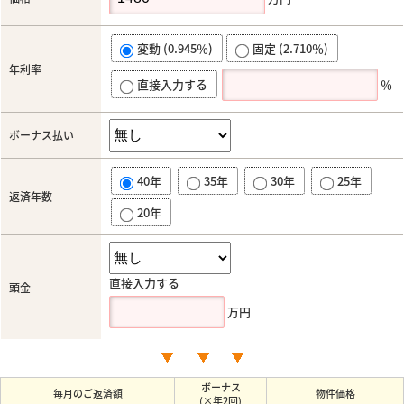
変動 (0.945％)
固定 (2.710％)
年利率
直接入力する
％
ボーナス払い
40年
35年
30年
25年
返済年数
20年
直接入力する
頭金
万円
ボーナス
毎月のご返済額
物件価格
(×年2回)