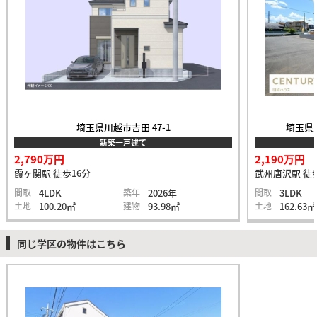
埼玉県川越市吉田 47-1
埼玉県入
新築一戸建て
2,790万円
2,190万円
霞ヶ関駅 徒歩16分
武州唐沢駅 徒
間取
4LDK
築年
2026年
間取
3LDK
土地
100.20㎡
建物
93.98㎡
土地
162.63㎡
同じ学区の物件はこちら