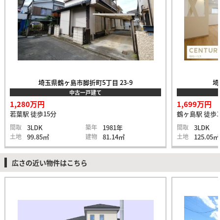
埼玉県鶴ヶ島市脚折町5丁目 23-9
埼
中古一戸建て
1,280万円
1,699万円
若葉駅 徒歩15分
鶴ヶ島駅 徒歩1
間取
3LDK
築年
1981年
間取
3LDK
土地
99.85㎡
建物
81.14㎡
土地
125.05㎡
広さの近い物件はこちら