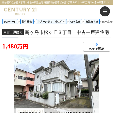
鶴ヶ島市松ヶ丘３丁目 中古一戸建住宅 埼玉県鶴ヶ島市松ヶ丘3丁目 6-20｜1,480万円の中古一戸建て｜センチュリー21明和ハウス
TOPページ
物件検索
中古一戸建て・中古住宅
鶴ヶ島市
東武東上線
鶴ヶ島市
鶴ヶ島市松ヶ丘３丁目 中古一戸建住宅
中古一戸建て
1,480万円
MAPで確認