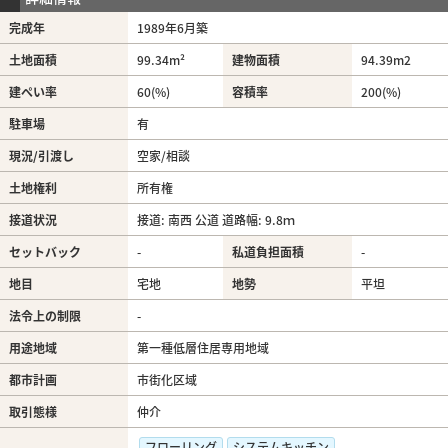
完成年
1989年6月築
土地面積
99.34m²
建物面積
94.39m
2
建ぺい率
60(%)
容積率
200(%)
駐車場
有
現況/引渡し
空家/相談
土地権利
所有権
接道状況
接道: 南西 公道 道路幅: 9.8ｍ
セットバック
-
私道負担面積
-
地目
宅地
地勢
平坦
法令上の制限
-
用途地域
第一種低層住居専用地域
都市計画
市街化区域
取引態様
仲介
フローリング
システムキッチン