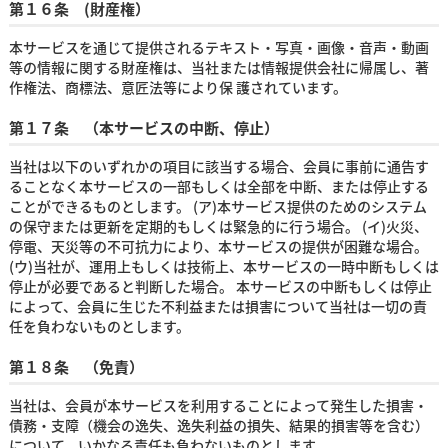
第１６条 (財産権）
本サービスを通じて提供されるテキスト・写真・画像・音声・動画
等の情報に関する財産権は、当社または情報提供会社に帰属し、著
作権法、商標法、意匠法等により保 護されています。
第１７条 （本サービスの中断、停止）
当社は以下のいずれかの項目に該当する場合、会員に事前に通告す
ることなく本サービスの一部もしくは全部を中断、または停止する
ことができるものとします。 (ア)本サービス提供のためのシステム
の保守または更新を定期的もしくは緊急的に行う場合。 (イ)火災、
停電、天災等の不可抗力により、本サービスの提供が困難な場合。
(ウ)当社が、運用上もしくは技術上、本サービスの一時中断もしくは
停止が必要であると判断した場合。 本サービスの中断もしくは停止
によって、会員に生じた不利益または損害について当社は一切の責
任を負わないものとします。
第１８条 （免責）
当社は、会員が本サービスを利用することによって発生した損害・
債務・支障（機会の逸失、逸失利益の損失、結果的損害等を含む）
について、いかなる責任も負わないものとします。