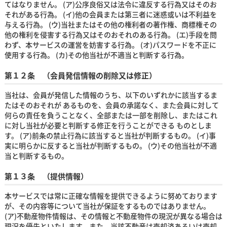
てはなりません。 (ア)公序良俗又は法令に違反する行為又はそのお
それがある行為。 (イ)他の会員または第三者に迷惑或いは不利益を
与える行為。 (ウ)当社またはその他の権利者の著作権、商標権その
他の権利を侵害する行為又はそのおそれのある行為。 (エ)手段を問
わず、本サービスの運営を妨害する行為。 (オ)パスワードを不正に
使用する行為。 (カ)その他当社が不適当と判断する行為。
第１２条 （会員発信情報の削除又は修正）
当社は、会員が発信した情報のうち、以下のいずれかに該当するま
たはそのおそれが あるものを、会員の承諾なく、また会員に対して
何らの責任を負うことなく、全部または一部を削除し、またはこれ
に対し当社が必要と判断する修正を行うことができる ものとしま
す。 (ア)前条の禁止行為に該当すると当社が判断するもの。 (イ)事
実に明らかに反すると当社が判断するもの。 (ウ)その他当社が不適
当と判断するもの。
第１３条 （提供情報）
本サービスでは常に正確な情報を提供できるように努めております
が、その内容等について当社が保証をするものではありません。
(ア)不動産物件情報は、その情報と不動産物件の現況が異なる場合は
現況を優先といたします。また、当該不動産は売却済あるいは売却