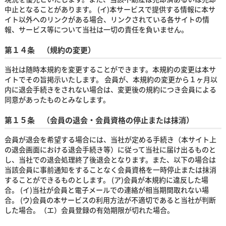
中止となることがあります。 (イ)本サービスで提供する情報に本サ
イト以外へのリンクがある場合、リンクされている各サイトの情
報、サービス等について当社は一切の責任を負いません。
第１４条 （規約の変更）
当社は随時本規約を変更することができます。本規約の変更は本サ
イトでその旨掲示いたします。 会員が、本規約の変更から１ヶ月以
内に退会手続きをされない場合は、変更後の規約につき会員による
同意があったものとみなします。
第１５条 （会員の退会・会員資格の停止または抹消）
会員が退会を希望する場合には、当社が定める手続き（本サイト上
の退会画面における退会手続き等）に従って当社に届け出るものと
し、当社での退会処理終了後退会となります。また、以下の場合は
当該会員に事前通知をすることなく会員資格を一時停止または抹消
することができるものとします。 (ア)会員が本規約に違反した場
合。 (イ)当社が会員と電子メールでの連絡が相当期間取れない場
合。 (ウ)会員の本サービスの利用方法が不適切であると当社が判断
した場合。（エ）会員登録の有効期限が切れた場合。