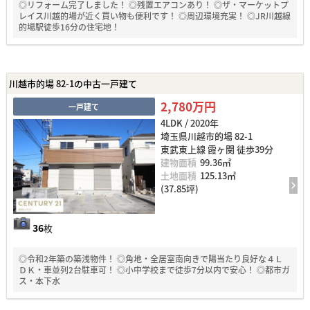
◎リフォーム完了しました！ ◎残置エアコンあり！ ◎ザ・マーケットプ
レイス川越的場が近く買い物も便利です！ ◎周辺環境充実！ ◎JR川越線
的場駅徒歩16分の住宅地！
川越市的場 82-1の中古一戸建て
2,780万円
一戸建て
4LDK / 2020年
埼玉県川越市的場 82-1
東武東上線 霞ヶ関 徒歩39分
建物面積
99.36㎡
土地面積
125.13㎡
(37.85坪)
36
枚
◎令和2年築の築浅物件！ ◎角地・全居室南向きで陽当たり良好な４Ｌ
ＤＫ・車並列2台駐車可！ ◎小中学校まで徒歩7分以内で安心！ ◎都市ガ
ス・本下水