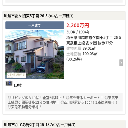
川越市霞ケ関東5丁目 26-5の中古一戸建て
2,200万円
一戸建て
3LDK / 1994年
埼玉県川越市霞ケ関東5丁目 26-5
東武東上線 霞ヶ関 徒歩12分
建物面積
89.01㎡
土地面積
100.03㎡
(30.26坪)
13
枚
◎リビング広々19帖！全室6帖以上！ ◎車を守るカーポート！ ◎東武東
上線霞ヶ関駅徒歩12分の住宅地！ ◎西川越駅徒歩15分！2路線利用可！
◎東急不動産分譲地！
川越市かすみ野2丁目 15-18の中古一戸建て