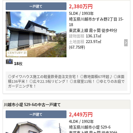
2,380万円
一戸建て
5LDK / 1993年
埼玉県川越市かすみ野2丁目 15-
18
東武東上線 霞ヶ関 徒歩49分
建物面積
136.17㎡
土地面積
223.97㎡
(67.75坪)
18
枚
◎ダイワハウス施工の軽量鉄骨造注文住宅！ ◎敷地面積67坪超♪ ◎床面
積136平米！ ◎広々22.5帖リビング！ ◎主寝室11帖！ ◎ゆとりのお庭で
ガーデニングを！
川越市小堤 529-6の中古一戸建て
2,449万円
一戸建て
4LDK / 1992年
埼玉県川越市小堤 529-6
東武東上線 霞ヶ関 徒歩30分