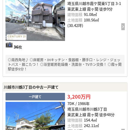
埼玉県川越市霞ケ関東5丁目 3-1
東武東上線 霞ヶ関 徒歩9分
建物面積
91.08㎡
土地面積
100.56㎡
(30.42坪)
36
枚
◎南西角地♪ ◎床暖房・IHキッチン・食器棚・勝手口・レンジ・ジェッ
トバス・掘こたつ！ ◎浴室暖房乾燥機・洗面台・TVホン交換！ ◎霞ヶ関
駅徒歩9分！
川越市川鶴3丁目の中古一戸建て
3,200万円
一戸建て
7DK / 1986年
埼玉県川越市川鶴3丁目
東武東上線 霞ヶ関 徒歩48分
建物面積
154.4㎡
土地面積
242.11㎡