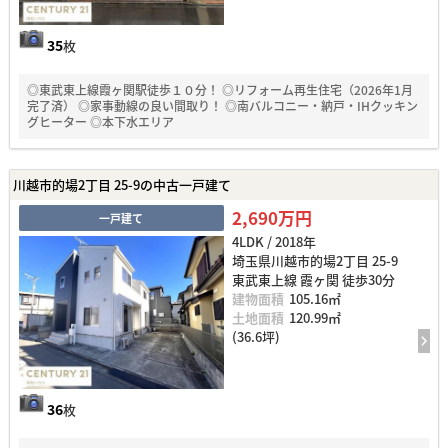
35
枚
◎東武東上線霞ヶ関駅徒歩１０分！ ◎リフォーム再生住宅（2026年1月
完了済） ◎家事動線の良い間取り！ ◎南バルコニー・納戸・IHクッキン
グヒーター ◎本下水エリア
川越市的場2丁目 25-9の中古一戸建て
2,690万円
一戸建て
4LDK / 2018年
埼玉県川越市的場2丁目 25-9
東武東上線 霞ヶ関 徒歩30分
建物面積
105.16㎡
土地面積
120.99㎡
(36.6坪)
36
枚