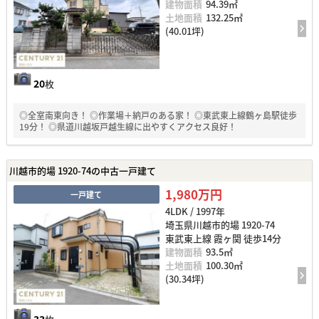
建物面積
94.39㎡
土地面積
132.25㎡
(40.01坪)
20
枚
◎全室南東向き！ ◎作業場＋納戸のある家！ ◎東武東上線鶴ヶ島駅徒歩
19分！ ◎県道川越坂戸越生線に出やすくアクセス良好！
川越市的場 1920-74の中古一戸建て
1,980万円
一戸建て
4LDK / 1997年
埼玉県川越市的場 1920-74
東武東上線 霞ヶ関 徒歩14分
建物面積
93.5㎡
土地面積
100.30㎡
(30.34坪)
33