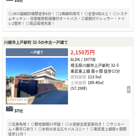
枚
◎JR川越線的場駅徒歩8分！ ◎2路線利用可！ ◎全室6帖以上！ ◎システ
ムキッチン・浴室暖房乾燥機付オートバス・三面鏡付ドレッサー・トイ
レ2箇所！ ◎周辺環境充実！
川越市上戸新町 32-5の中古一戸建て
2,150万円
一戸建て
6LDK / 1977年
埼玉県川越市上戸新町 32-5
東武東上線 霞ヶ関 徒歩11分
建物面積
113.9㎡
土地面積
189.40㎡
(57.29坪)
37
枚
◎北東角地！ ◎敷地面積57坪超！ ◎６部屋全居室南向き！ ◎サンルー
ム＋勝手口あり！ ◎水栓のある広々バルコニー！ ◎東武東上線霞ヶ関駅
徒歩11分！