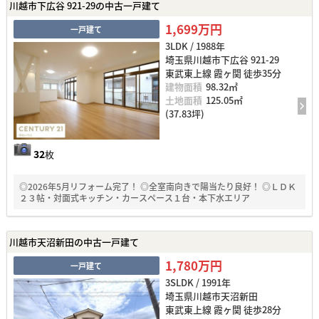
川越市下広谷 921-29の中古一戸建て
1,699万円
一戸建て
3LDK / 1988年
埼玉県川越市下広谷 921-29
東武東上線 霞ヶ関 徒歩35分
建物面積
98.32㎡
土地面積
125.05㎡
(37.83坪)
32
枚
◎2026年5月リフォーム完了！ ◎全室南向きで陽当たり良好！ ◎ＬＤＫ
２３帖・対面式キッチン・カースペース１台・本下水エリア
川越市天沼新田の中古一戸建て
1,780万円
一戸建て
3SLDK / 1991年
埼玉県川越市天沼新田
東武東上線 霞ヶ関 徒歩28分