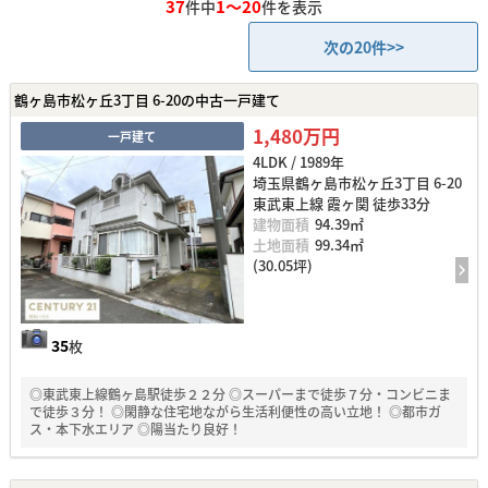
37
1～20
件中
件を表示
次の20件>>
鶴ヶ島市松ヶ丘3丁目 6-20の中古一戸建て
1,480万円
一戸建て
4LDK / 1989年
埼玉県鶴ヶ島市松ヶ丘3丁目 6-20
東武東上線 霞ヶ関 徒歩33分
建物面積
94.39㎡
土地面積
99.34㎡
(30.05坪)
35
枚
◎東武東上線鶴ヶ島駅徒歩２２分 ◎スーパーまで徒歩７分・コンビニま
で徒歩３分！ ◎閑静な住宅地ながら生活利便性の高い立地！ ◎都市ガ
ス・本下水エリア ◎陽当たり良好！