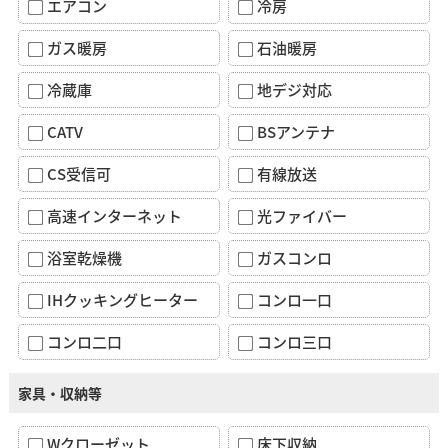
エアコン
冷房
ガス暖房
石油暖房
冷蔵庫
地デジ対応
CATV
BSアンテナ
CS受信可
有線放送
高速インターネット
光ファイバー
浴室乾燥機
ガスコンロ
IHクッキングヒーター
コンロ一口
コンロ二口
コンロ三口
家具・収納等
Wクローゼット
床下収納