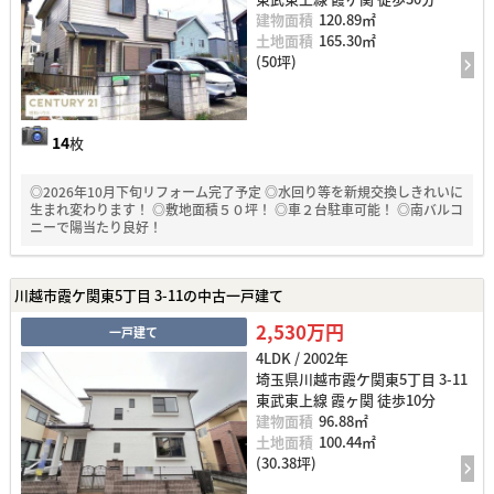
建物面積
120.89㎡
土地面積
165.30㎡
(50坪)
14
枚
◎2026年10月下旬リフォーム完了予定 ◎水回り等を新規交換しきれいに
生まれ変わります！ ◎敷地面積５０坪！ ◎車２台駐車可能！ ◎南バルコ
ニーで陽当たり良好！
川越市霞ケ関東5丁目 3-11の中古一戸建て
2,530万円
一戸建て
4LDK / 2002年
埼玉県川越市霞ケ関東5丁目 3-11
東武東上線 霞ヶ関 徒歩10分
建物面積
96.88㎡
土地面積
100.44㎡
(30.38坪)