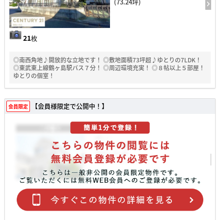
(73.24坪)
21
枚
◎南西角地♪開放的な立地です！ ◎敷地面積73坪超♪ゆとりの7LDK！
◎東武東上線鶴ヶ島駅バス７分！ ◎周辺環境充実！ ◎８帖以上５部屋！
ゆとりの個室！
【会員様限定で公開中！】
会員限定