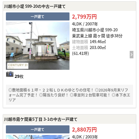
川越市小堤 599-20の中古一戸建て
2,799万円
一戸建て
4LDK / 2007年
埼玉県川越市小堤 599-20
東武東上線 霞ヶ関 徒歩38分
建物面積
149.46㎡
土地面積
203.00㎡
(61.41坪)
29
枚
◎敷地面積６１坪・２２帖ＬＤＫのゆとりの住宅！ ◎2026年9月末リフ
ォーム完了予定！ ◎陽当たり良好！ ◎車並列２台駐車可能！ ◎本下水エ
リア
川越市霞ケ関東5丁目 3-1の中古一戸建て
2,880万円
一戸建て
4LDK / 2003年