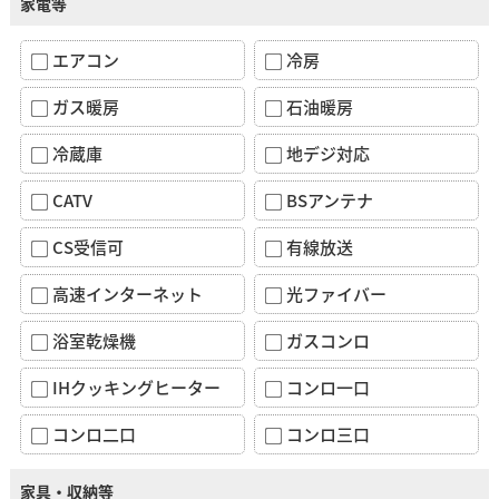
家電等
エアコン
冷房
ガス暖房
石油暖房
冷蔵庫
地デジ対応
CATV
BSアンテナ
CS受信可
有線放送
高速インターネット
光ファイバー
浴室乾燥機
ガスコンロ
IHクッキングヒーター
コンロ一口
コンロ二口
コンロ三口
家具・収納等