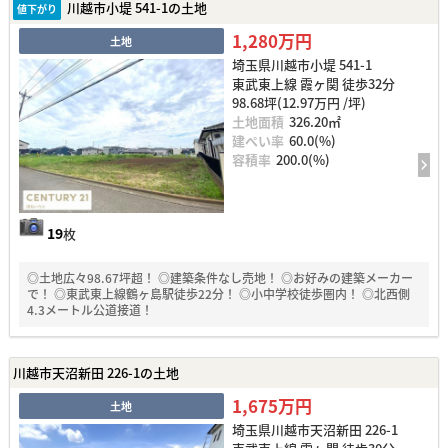
川越市小堤 541-1の土地
値下がり
1,280万円
土地
埼玉県川越市小堤 541-1
東武東上線 霞ヶ関 徒歩32分
98.68坪(12.97万円 /坪)
土地面積
326.20㎡
建ぺい率
60.0(%)
容積率
200.0(%)
19
枚
◎土地広々98.67坪超！ ◎建築条件なし売地！ ◎お好みの建築メーカー
で！ ◎東武東上線鶴ヶ島駅徒歩22分！ ◎小中学校徒歩圏内！ ◎北西側
4.3メートル公道接道！
川越市天沼新田 226-1の土地
1,675万円
土地
埼玉県川越市天沼新田 226-1