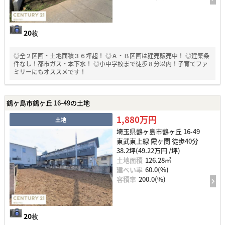
20
枚
◎全２区画・土地面積３６坪超！ ◎Ａ・Ｂ区画は建売販売中！ ◎建築条
件なし！都市ガス・本下水！ ◎小中学校まで徒歩８分以内！子育てファ
ミリーにもオススメです！
鶴ヶ島市鶴ヶ丘 16-49の土地
1,880万円
土地
埼玉県鶴ヶ島市鶴ヶ丘 16-49
東武東上線 霞ヶ関 徒歩40分
38.2坪(49.22万円 /坪)
土地面積
126.28㎡
建ぺい率
60.0(%)
容積率
200.0(%)
20
枚