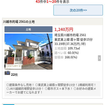
43
1～20
件中
件を表示
次の20件>>
川越市的場 2561の土地
1,240万円
土地
埼玉県川越市的場 2561
東武東上線 霞ヶ関 徒歩15分
33.19坪(37.36万円 /坪)
土地面積
109.73㎡
建ぺい率
60.0(%)
容積率
168.0(%)
22
枚
◎建築条件なし売地！ ◎東武東上線霞ヶ関駅徒歩15分！2路線利用可！
◎JR川越線的場駅徒歩15分！ ◎都市ガス＋本下水！ ◎お好みの建築メ
ーカーでお建てになれます！