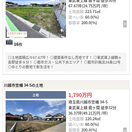
東武東上線 霞ヶ関 徒歩30分
67.67坪(24.75万円 /坪)
土地面積
223.71㎡
建ぺい率
60.0(%)
容積率
200.0(%)
16
枚
◎土地面積広々67.67坪！ ◎建築条件なし売地です！ ◎東武東上線鶴ヶ
島駅徒歩９分！ ◎都市ガス・公共下水エリア！ ◎都市計画法34条12号
◎ゆとりの敷地で新生活を！
川越市笠幡 34-5の土地
1,790万円
土地
埼玉県川越市笠幡 34-5
東武東上線 霞ヶ関 徒歩32分
36.37坪(49.21万円 /坪)
土地面積
120.24㎡
建ぺい率
60.0(%)
容積率
200.0(%)