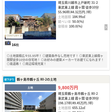
埼玉県川越市上戸新町 31-2
東武東上線 霞ヶ関 徒歩10分
55.96坪(44.32万円 /坪)
土地面積
184.99㎡
建ぺい率
50.0(%)
容積率
100.0(%)
16
枚
◎土地面積広々55.95坪！ ◎建築条件なし売地です！ ◎東武東上線霞ヶ
関駅徒歩10分の住宅地！ ◎お好みの建築メーカーでお建てになれます！
◎南道路！ ◎周辺環境充実！
鶴ヶ島市鶴ヶ丘 80-2の土地
値下がり
9,800万円
土地
埼玉県鶴ヶ島市鶴ヶ丘 80-2
東武東上線 霞ヶ関 徒歩39分
198.17坪(49.45万円 /坪)
土地面積
655.12㎡