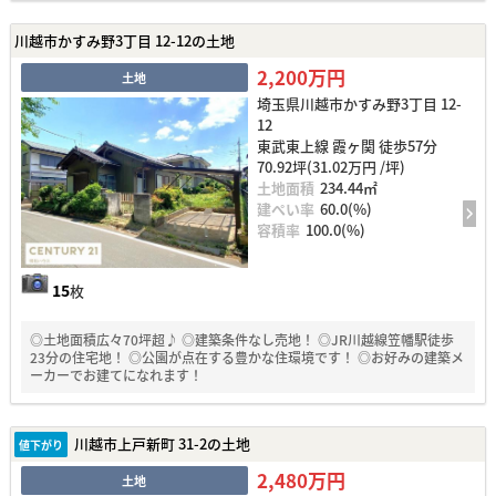
川越市かすみ野3丁目 12-12の土地
2,200万円
土地
埼玉県川越市かすみ野3丁目 12-
12
東武東上線 霞ヶ関 徒歩57分
70.92坪(31.02万円 /坪)
土地面積
234.44㎡
建ぺい率
60.0(%)
容積率
100.0(%)
15
枚
◎土地面積広々70坪超♪ ◎建築条件なし売地！ ◎JR川越線笠幡駅徒歩
23分の住宅地！ ◎公園が点在する豊かな住環境です！ ◎お好みの建築メ
ーカーでお建てになれます！
川越市上戸新町 31-2の土地
値下がり
2,480万円
土地