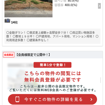
建ぺい率
80.0(%)
容積率
400.0(%)
14
枚
〇金額ダウン！ 〇東武東上線鶴ヶ島駅徒歩７分！ 〇周辺買い物施設多
数！ 〇敷地１９８坪！ 〇戸建用地、アパート用地、マンション用地！ 〇
利用用途多数！ 〇建築条件なし！
【会員様限定で公開中！】
会員限定