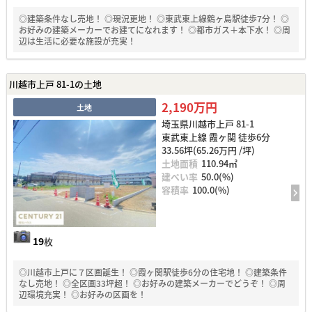
◎建築条件なし売地！ ◎現況更地！ ◎東武東上線鶴ヶ島駅徒歩7分！ ◎
お好みの建築メーカーでお建てになれます！ ◎都市ガス＋本下水！ ◎周
辺は生活に必要な施設が充実！
川越市上戸 81-1の土地
2,190万円
土地
埼玉県川越市上戸 81-1
東武東上線 霞ヶ関 徒歩6分
33.56坪(65.26万円 /坪)
土地面積
110.94㎡
建ぺい率
50.0(%)
容積率
100.0(%)
19
枚
◎川越市上戸に７区画誕生！ ◎霞ヶ関駅徒歩6分の住宅地！ ◎建築条件
なし売地！ ◎全区画33坪超！ ◎お好みの建築メーカーでどうぞ！ ◎周
辺環境充実！ ◎お好みの区画を！