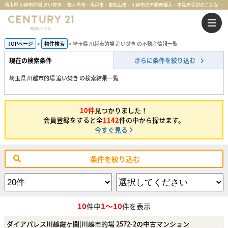
埼玉県 川越市的場 追い焚き ｜鶴ヶ島市・坂戸市・東松山市・川越市の不動産購入・不動産売却のことならセンチュリー21明和ハウス
TOPページ
物件検索
埼玉県 川越市的場 追い焚き の不動産情報一覧
現在の検索条件
さらに条件を絞り込む
埼玉県 川越市的場 追い焚き の検索結果一覧
10件
見つかりました！
会員登録をすると全
1142
件の中から探せます。
今すぐ見る
条件を絞り込む
10
1～10
件中
件を表示
ダイアパレス川越霞ヶ関|川越市的場 2572-2の中古マンション