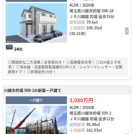
4LDK / 2026年
埼玉県川越市的場 598-18
ＪＲ川越線 的場 徒歩15分
建物面積
79.6㎡
土地面積
100.20㎡
(30.31坪)
24
枚
◎開放的な二方道路♪全室南向き！ ◎長期優良住宅！ ◎ZEH省エネ住
宅！ ◎浄水器・浴室暖房乾燥機付1坪バス・シャワードレッサー・玄関
断熱ドア！ ◎的場徒歩15分！
川越市的場 509-2の新築一戸建て
3,080万円
一戸建て
4LDK / 2026年
埼玉県川越市的場 509-2
ＪＲ川越線 的場 徒歩12分
建物面積
95.98㎡
土地面積
161.03㎡