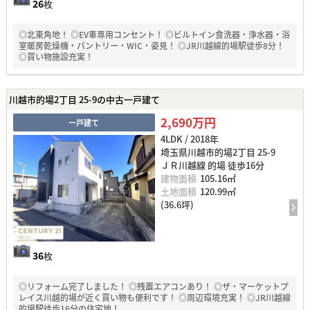
26
枚
◎北東角地！ ◎EV車専用コンセント！ ◎ビルトイン食洗器・浄水器・浴
室暖房乾燥機・パントリー・WIC・姿見！ ◎JR川越線的場駅徒歩8分！
◎買い物施設充実！
川越市的場2丁目 25-9の中古一戸建て
2,690万円
一戸建て
4LDK / 2018年
埼玉県川越市的場2丁目 25-9
ＪＲ川越線 的場 徒歩16分
建物面積
105.16㎡
土地面積
120.99㎡
(36.6坪)
36
枚
◎リフォーム完了しました！ ◎残置エアコンあり！ ◎ザ・マーケットプ
レイス川越的場が近く買い物も便利です！ ◎周辺環境充実！ ◎JR川越線
的場駅徒歩16分の住宅地！