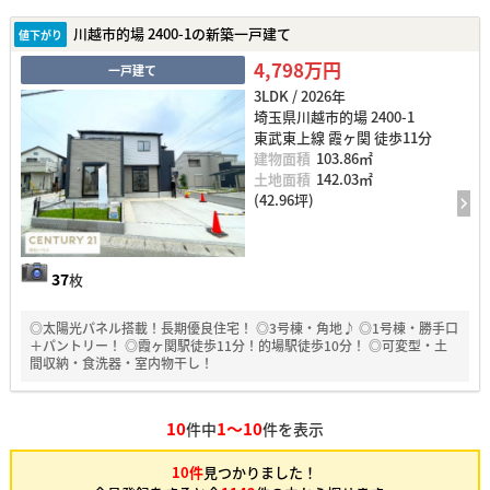
川越市的場 2400-1の新築一戸建て
値下がり
4,798万円
一戸建て
3LDK / 2026年
埼玉県川越市的場 2400-1
東武東上線 霞ヶ関 徒歩11分
建物面積
103.86㎡
土地面積
142.03㎡
(42.96坪)
37
枚
◎太陽光パネル搭載！長期優良住宅！ ◎3号棟・角地♪ ◎1号棟・勝手口
＋パントリー！ ◎霞ヶ関駅徒歩11分！的場駅徒歩10分！ ◎可変型・土
間収納・食洗器・室内物干し！
10
1～10
件中
件を表示
10件
見つかりました！