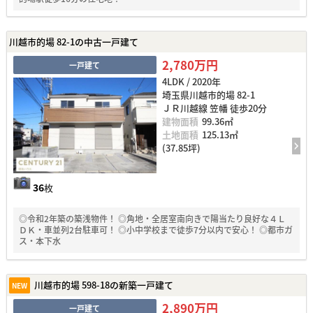
川越市的場 82-1の中古一戸建て
2,780万円
一戸建て
4LDK / 2020年
埼玉県川越市的場 82-1
ＪＲ川越線 笠幡 徒歩20分
建物面積
99.36㎡
土地面積
125.13㎡
(37.85坪)
36
枚
◎令和2年築の築浅物件！ ◎角地・全居室南向きで陽当たり良好な４Ｌ
ＤＫ・車並列2台駐車可！ ◎小中学校まで徒歩7分以内で安心！ ◎都市ガ
ス・本下水
川越市的場 598-18の新築一戸建て
NEW
2,890万円
一戸建て