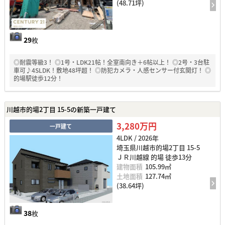
(48.71坪)
29
枚
◎耐震等級3！ ◎1号・LDK21帖！全室南向き＋6帖以上！ ◎2号・3台駐
車可♪4SLDK！敷地48坪超！ ◎防犯カメラ・人感センサー付玄関灯！ ◎
的場駅徒歩12分！
川越市的場2丁目 15-5の新築一戸建て
3,280万円
一戸建て
4LDK / 2026年
埼玉県川越市的場2丁目 15-5
ＪＲ川越線 的場 徒歩13分
建物面積
105.99㎡
土地面積
127.74㎡
(38.64坪)
38
枚