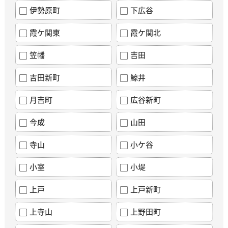
伊勢原町
下広谷
霞ケ関東
霞ケ関北
笠幡
吉田
吉田新町
鯨井
月吉町
広谷新町
今成
山田
寺山
小ケ谷
小室
小堤
上戸
上戸新町
上寺山
上野田町