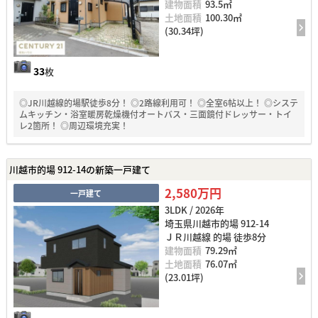
建物面積
93.5㎡
土地面積
100.30㎡
(30.34坪)
33
枚
◎JR川越線的場駅徒歩8分！ ◎2路線利用可！ ◎全室6帖以上！ ◎システ
ムキッチン・浴室暖房乾燥機付オートバス・三面鏡付ドレッサー・トイ
レ2箇所！ ◎周辺環境充実！
川越市的場 912-14の新築一戸建て
2,580万円
一戸建て
3LDK / 2026年
埼玉県川越市的場 912-14
ＪＲ川越線 的場 徒歩8分
建物面積
79.29㎡
土地面積
76.07㎡
(23.01坪)