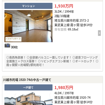
1,930万円
マンション
3LDK / 1994年
2階/10階建
埼玉県川越市的場 2572-2
東武東上線 霞ヶ関 徒歩14分
専有面積
69.18㎡
33
枚
◎南西角部屋！ ◎全部屋バルコニー面しています！ ◎遮音フローリング
全面施工＋クロス張替！ ◎リビングエアコン新規！ ◎オートロック！ ◎
霞ヶ関駅＋的場駅2駅利用可！
川越市的場 1920-74の中古一戸建て
1,980万円
一戸建て
4LDK / 1997年
埼玉県川越市的場 1920-74
東武東上線 霞ヶ関 徒歩14分