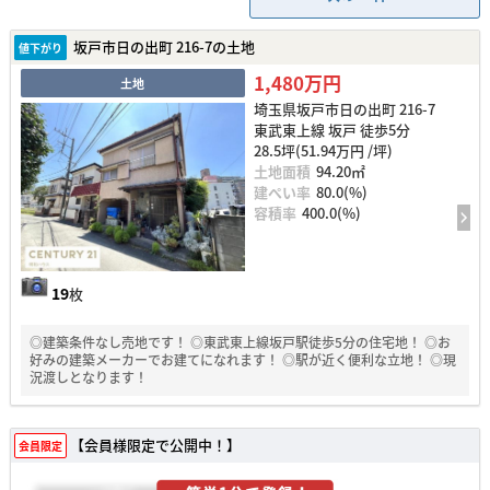
坂戸市日の出町 216-7の土地
値下がり
1,480万円
土地
埼玉県坂戸市日の出町 216-7
東武東上線 坂戸 徒歩5分
28.5坪(51.94万円 /坪)
土地面積
94.20㎡
建ぺい率
80.0(%)
容積率
400.0(%)
19
枚
◎建築条件なし売地です！ ◎東武東上線坂戸駅徒歩5分の住宅地！ ◎お
好みの建築メーカーでお建てになれます！ ◎駅が近く便利な立地！ ◎現
況渡しとなります！
【会員様限定で公開中！】
会員限定