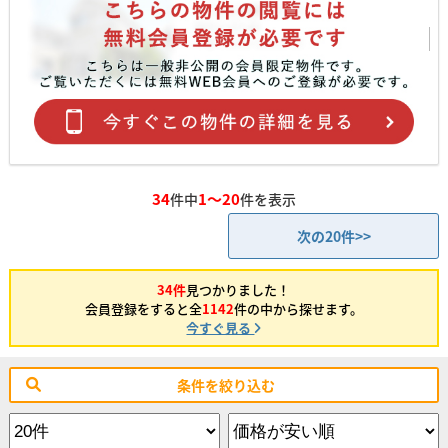
34
1～20
件中
件を表示
次の20件>>
34件
見つかりました！
会員登録をすると全
1142
件の中から探せます。
今すぐ見る
条件を絞り込む