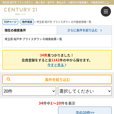
埼玉県 坂戸市 プライスダウン ｜鶴ヶ島市・坂戸市・東松山市・川越市の不動産購入・不動産売却のことならセンチュリー21明和ハウス
TOPページ
物件検索
埼玉県 坂戸市 プライスダウン の不動産情報一覧
現在の検索条件
さらに条件を絞り込む
埼玉県 坂戸市 プライスダウン の検索結果一覧
34件
見つかりました！
会員登録をすると全
1142
件の中から探せます。
今すぐ見る
条件を絞り込む
34
1～20
件中
件を表示
次の20件>>