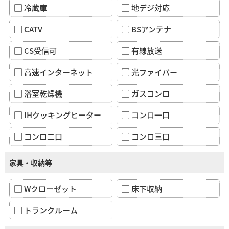
冷蔵庫
地デジ対応
CATV
BSアンテナ
CS受信可
有線放送
高速インターネット
光ファイバー
浴室乾燥機
ガスコンロ
IHクッキングヒーター
コンロ一口
コンロ二口
コンロ三口
家具・収納等
Wクローゼット
床下収納
トランクルーム