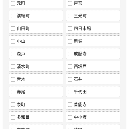
元町
戸宮
溝端町
三光町
山田町
四日市場
小山
新堀
森戸
成願寺
清水町
西坂戸
青木
石井
赤尾
千代田
泉町
善能寺
多和目
中小坂