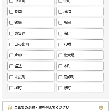
中富町
仲町
長岡
塚越
鶴舞
島田
東坂戸
南町
日の出町
八幡
片柳
北大塚
堀込
本町
末広町
薬師町
柳町
緑町
ご希望の沿線・駅を選んでください