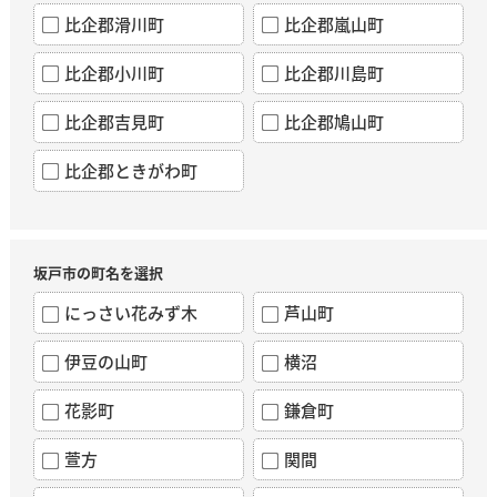
比企郡滑川町
比企郡嵐山町
比企郡小川町
比企郡川島町
比企郡吉見町
比企郡鳩山町
比企郡ときがわ町
坂戸市の町名を選択
にっさい花みず木
芦山町
伊豆の山町
横沼
花影町
鎌倉町
萱方
関間