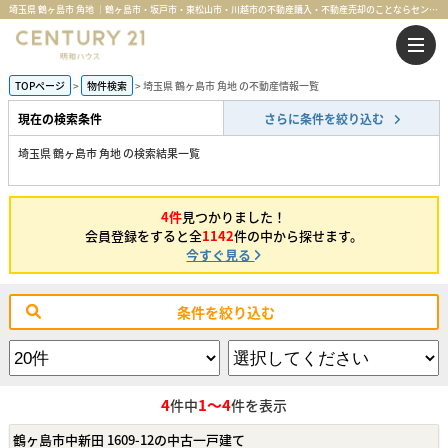
埼玉県 鶴ヶ島市 角地 ｜鶴ヶ島市・坂戸市・東松山市・川越市の不動産購入・不動産売却のことならセンチュリー21明和ハウス
TOPページ
物件検索
埼玉県 鶴ヶ島市 角地 の不動産情報一覧
現在の検索条件
さらに条件を絞り込む
埼玉県 鶴ヶ島市 角地 の検索結果一覧
4件
見つかりました！
会員登録をすると全
1142
件の中から探せます。
今すぐ見る
条件を絞り込む
4
1～4
件中
件を表示
鶴ヶ島市中新田 1609-12の中古一戸建て