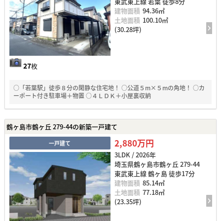
東武東上線 若葉 徒歩8分
建物面積
94.36㎡
土地面積
100.10㎡
(30.28坪)
27
枚
○「若葉駅」徒歩８分の閑静な住宅地！ ○公道５m×５mの角地！ ○カ
ーポート付き駐車場＋物置 ○４ＬＤＫ＋小屋裏収納
鶴ヶ島市鶴ヶ丘 279-44の新築一戸建て
2,880万円
一戸建て
3LDK / 2026年
埼玉県鶴ヶ島市鶴ヶ丘 279-44
東武東上線 鶴ヶ島 徒歩17分
建物面積
85.14㎡
土地面積
77.18㎡
(23.35坪)