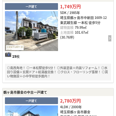
1,749万円
一戸建て
5DK / 1985年
埼玉県鶴ヶ島市中新田 1609-12
東武越生線 一本松 徒歩5分
建物面積
79.99㎡
土地面積
101.67㎡
(30.76坪)
19
枚
◎南西角地！ ◎一本松駅徒歩5分！ ◎外装塗装＋内装リフォーム！ ◎水
回り設備＋玄関ドア＋給湯器交換！ ◎クロス・フローリング張替！ ◎買
い物施設＋小中学校徒歩圏内！
鶴ヶ島市藤金の中古一戸建て
2,780万円
一戸建て
4LDK / 2000年
埼玉県鶴ヶ島市藤金