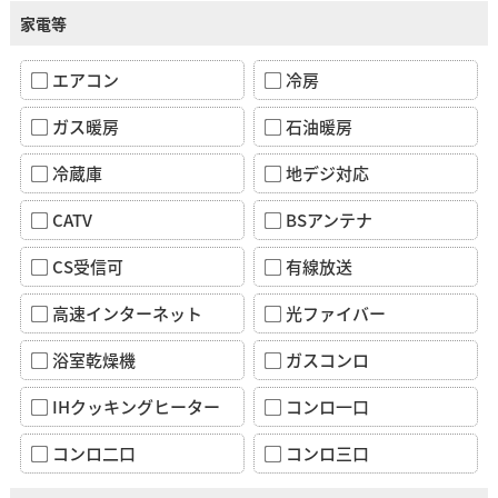
家電等
エアコン
冷房
ガス暖房
石油暖房
冷蔵庫
地デジ対応
CATV
BSアンテナ
CS受信可
有線放送
高速インターネット
光ファイバー
浴室乾燥機
ガスコンロ
IHクッキングヒーター
コンロ一口
コンロ二口
コンロ三口