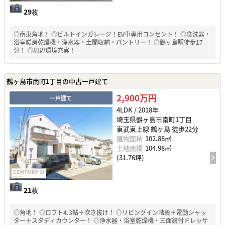
29
枚
◎南東角地！ ◎ビルトインガレージ！EV車専用コンセント！ ◎食洗器・
浴室暖房乾燥機・浄水器・土間収納・パントリー！ ◎鶴ヶ島駅徒歩17
分！ ◎周辺環境充実！
鶴ヶ島市南町1丁目の中古一戸建て
2,900万円
一戸建て
4LDK / 2018年
埼玉県鶴ヶ島市南町1丁目
東武東上線 鶴ヶ島 徒歩22分
建物面積
102.88㎡
土地面積
104.98㎡
(31.76坪)
21
枚
◎角地！ ◎ロフト4.3帖＋吹き抜け！ ◎リビングイン階段＋電動シャッ
ター＋スタディカウンター！ ◎浄水器・浴室乾燥機・三面鏡付ドレッサ