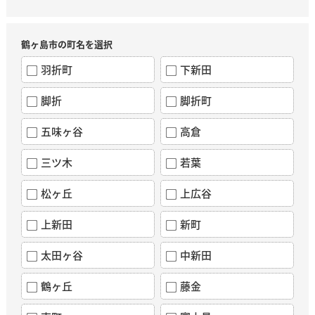
鶴ヶ島市の町名を選択
羽折町
下新田
脚折
脚折町
五味ヶ谷
高倉
三ツ木
若葉
松ヶ丘
上広谷
上新田
新町
太田ヶ谷
中新田
鶴ヶ丘
藤金