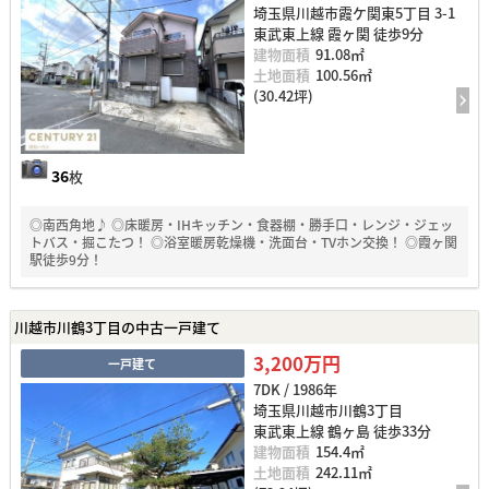
埼玉県川越市霞ケ関東5丁目 3-1
東武東上線 霞ヶ関 徒歩9分
建物面積
91.08㎡
土地面積
100.56㎡
(30.42坪)
36
枚
◎南西角地♪ ◎床暖房・IHキッチン・食器棚・勝手口・レンジ・ジェッ
トバス・掘こたつ！ ◎浴室暖房乾燥機・洗面台・TVホン交換！ ◎霞ヶ関
駅徒歩9分！
川越市川鶴3丁目の中古一戸建て
3,200万円
一戸建て
7DK / 1986年
埼玉県川越市川鶴3丁目
東武東上線 鶴ヶ島 徒歩33分
建物面積
154.4㎡
土地面積
242.11㎡