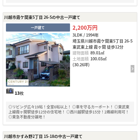
川越市霞ケ関東5丁目 26-5の中古一戸建て
2,200万円
一戸建て
3LDK / 1994年
埼玉県川越市霞ケ関東5丁目 26-5
東武東上線 霞ヶ関 徒歩12分
建物面積
89.01㎡
土地面積
100.03㎡
(30.26坪)
13
枚
◎リビング広々19帖！全室6帖以上！ ◎車を守るカーポート！ ◎東武東
上線霞ヶ関駅徒歩12分の住宅地！ ◎西川越駅徒歩15分！2路線利用可！
◎東急不動産分譲地！
川越市かすみ野2丁目 15-18の中古一戸建て