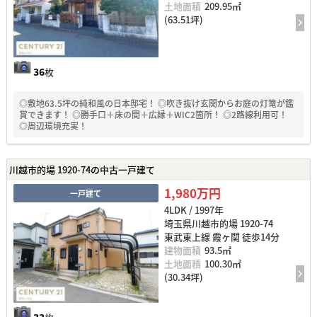
土地面積
209.95㎡
(63.51坪)
36
枚
◎敷地63.5坪の純和風の日本邸宅！ ◎吹き抜け玄関からお庭の灯篭が鑑
賞できます！ ◎勝手口＋床の間＋広縁＋WIC2箇所！ ◎2路線利用可！
◎周辺環境充実！
川越市的場 1920-74の中古一戸建て
1,980万円
一戸建て
4LDK / 1997年
埼玉県川越市的場 1920-74
東武東上線 霞ヶ関 徒歩14分
建物面積
93.5㎡
土地面積
100.30㎡
(30.34坪)
33