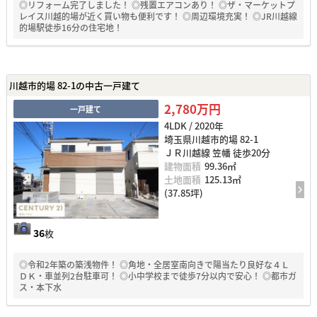
◎リフォーム完了しました！ ◎残置エアコンあり！ ◎ザ・マーケットプ
レイス川越的場が近く買い物も便利です！ ◎周辺環境充実！ ◎JR川越線
的場駅徒歩16分の住宅地！
川越市的場 82-1の中古一戸建て
2,780万円
一戸建て
4LDK / 2020年
埼玉県川越市的場 82-1
ＪＲ川越線 笠幡 徒歩20分
建物面積
99.36㎡
土地面積
125.13㎡
(37.85坪)
36
枚
◎令和2年築の築浅物件！ ◎角地・全居室南向きで陽当たり良好な４Ｌ
ＤＫ・車並列2台駐車可！ ◎小中学校まで徒歩7分以内で安心！ ◎都市ガ
ス・本下水