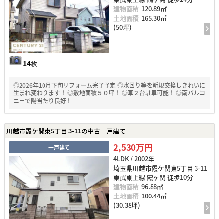
建物面積
120.89㎡
土地面積
165.30㎡
(50坪)
14
枚
◎2026年10月下旬リフォーム完了予定 ◎水回り等を新規交換しきれいに
生まれ変わります！ ◎敷地面積５０坪！ ◎車２台駐車可能！ ◎南バルコ
ニーで陽当たり良好！
川越市霞ケ関東5丁目 3-11の中古一戸建て
2,530万円
一戸建て
4LDK / 2002年
埼玉県川越市霞ケ関東5丁目 3-11
東武東上線 霞ヶ関 徒歩10分
建物面積
96.88㎡
土地面積
100.44㎡
(30.38坪)