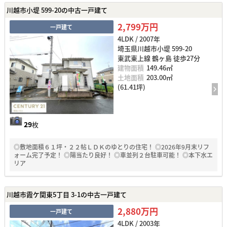
川越市小堤 599-20の中古一戸建て
2,799万円
一戸建て
4LDK / 2007年
埼玉県川越市小堤 599-20
東武東上線 鶴ヶ島 徒歩27分
建物面積
149.46㎡
土地面積
203.00㎡
(61.41坪)
29
枚
◎敷地面積６１坪・２２帖ＬＤＫのゆとりの住宅！ ◎2026年9月末リフ
ォーム完了予定！ ◎陽当たり良好！ ◎車並列２台駐車可能！ ◎本下水エ
リア
川越市霞ケ関東5丁目 3-1の中古一戸建て
2,880万円
一戸建て
4LDK / 2003年