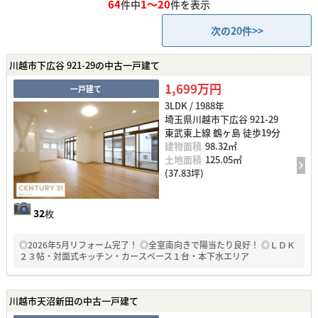
64
1～20
件中
件を表示
次の20件>>
川越市下広谷 921-29の中古一戸建て
1,699万円
一戸建て
3LDK / 1988年
埼玉県川越市下広谷 921-29
東武東上線 鶴ヶ島 徒歩19分
建物面積
98.32㎡
土地面積
125.05㎡
(37.83坪)
32
枚
◎2026年5月リフォーム完了！ ◎全室南向きで陽当たり良好！ ◎ＬＤＫ
２３帖・対面式キッチン・カースペース１台・本下水エリア
川越市天沼新田の中古一戸建て