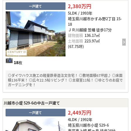
2,380万円
一戸建て
5LDK / 1993年
埼玉県川越市かすみ野2丁目 15-
18
ＪＲ川越線 笠幡 徒歩17分
建物面積
136.17㎡
土地面積
223.97㎡
(67.75坪)
18
枚
◎ダイワハウス施工の軽量鉄骨造注文住宅！ ◎敷地面積67坪超♪ ◎床面
積136平米！ ◎広々22.5帖リビング！ ◎主寝室11帖！ ◎ゆとりのお庭で
ガーデニングを！
川越市小堤 529-6の中古一戸建て
2,449万円
一戸建て
4LDK / 1992年
埼玉県川越市小堤 529-6
東武東上線 鶴ヶ島 徒歩24分