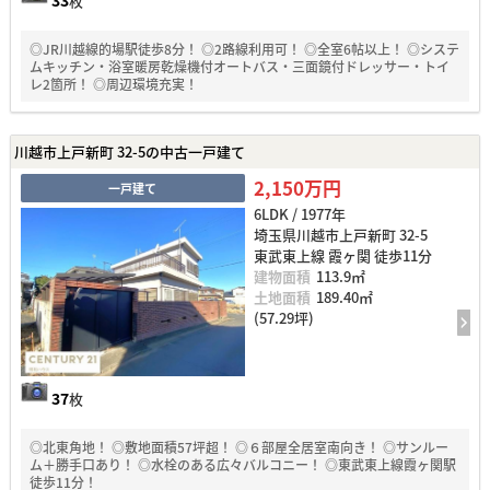
枚
◎JR川越線的場駅徒歩8分！ ◎2路線利用可！ ◎全室6帖以上！ ◎システ
ムキッチン・浴室暖房乾燥機付オートバス・三面鏡付ドレッサー・トイ
レ2箇所！ ◎周辺環境充実！
川越市上戸新町 32-5の中古一戸建て
2,150万円
一戸建て
6LDK / 1977年
埼玉県川越市上戸新町 32-5
東武東上線 霞ヶ関 徒歩11分
建物面積
113.9㎡
土地面積
189.40㎡
(57.29坪)
37
枚
◎北東角地！ ◎敷地面積57坪超！ ◎６部屋全居室南向き！ ◎サンルー
ム＋勝手口あり！ ◎水栓のある広々バルコニー！ ◎東武東上線霞ヶ関駅
徒歩11分！