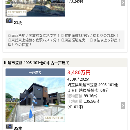
(73.24坪)
21
枚
◎南西角地♪開放的な立地です！ ◎敷地面積73坪超♪ゆとりの7LDK！
◎東武東上線鶴ヶ島駅バス７分！ ◎周辺環境充実！ ◎８帖以上５部屋！
ゆとりの個室！
川越市笠幡 4005-101他の中古一戸建て
3,480万円
一戸建て
4LDK / 2025年
埼玉県川越市笠幡 4005-101他
ＪＲ川越線 笠幡 徒歩8分
建物面積
99.16㎡
土地面積
135.56㎡
(41.01坪)
35
枚