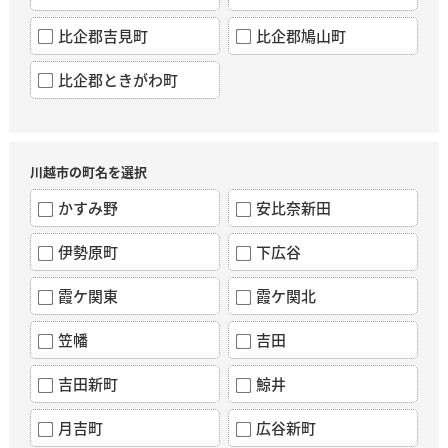
比企郡吉見町
比企郡鳩山町
比企郡ときがわ町
川越市の町名を選択
かすみ野
安比奈新田
伊勢原町
下広谷
霞ケ関東
霞ケ関北
笠幡
吉田
吉田新町
鯨井
月吉町
広谷新町