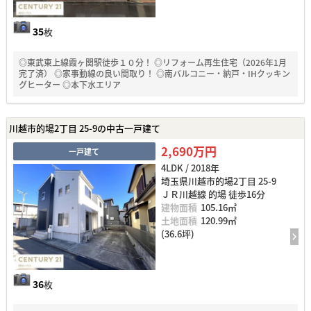
35
枚
◎東武東上線霞ヶ関駅徒歩１０分！ ◎リフォーム再生住宅（2026年1月
完了済） ◎家事動線の良い間取り！ ◎南バルコニー・納戸・IHクッキン
グヒーター ◎本下水エリア
川越市的場2丁目 25-9の中古一戸建て
2,690万円
一戸建て
4LDK / 2018年
埼玉県川越市的場2丁目 25-9
ＪＲ川越線 的場 徒歩16分
建物面積
105.16㎡
土地面積
120.99㎡
(36.6坪)
36
枚