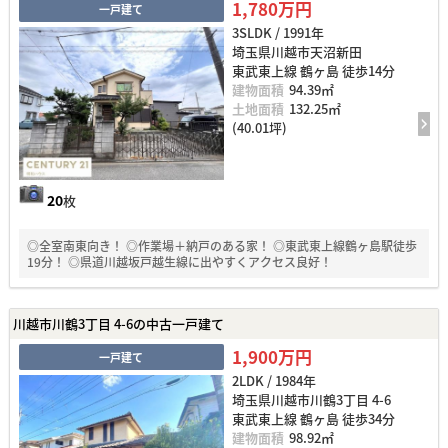
1,780万円
一戸建て
3SLDK / 1991年
埼玉県川越市天沼新田
東武東上線 鶴ヶ島 徒歩14分
建物面積
94.39㎡
土地面積
132.25㎡
(40.01坪)
20
枚
◎全室南東向き！ ◎作業場＋納戸のある家！ ◎東武東上線鶴ヶ島駅徒歩
19分！ ◎県道川越坂戸越生線に出やすくアクセス良好！
川越市川鶴3丁目 4-6の中古一戸建て
1,900万円
一戸建て
2LDK / 1984年
埼玉県川越市川鶴3丁目 4-6
東武東上線 鶴ヶ島 徒歩34分
建物面積
98.92㎡