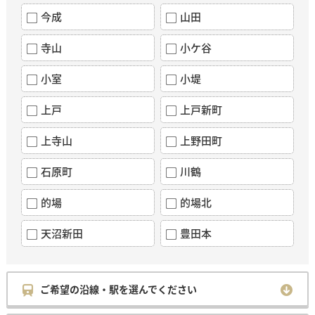
今成
山田
寺山
小ケ谷
小室
小堤
上戸
上戸新町
上寺山
上野田町
石原町
川鶴
的場
的場北
天沼新田
豊田本
ご希望の沿線・駅を選んでください