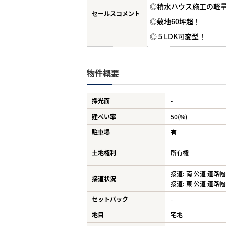
◎積水ハウス施工の軽
セールスコメント
◎敷地60坪超！
◎５LDK可変型！
物件概要
採光面
-
建ぺい率
50(%)
駐車場
有
土地権利
所有権
接道: 南 公道 道路幅:
接道状況
接道: 東 公道 道路幅:
セットバック
-
地目
宅地