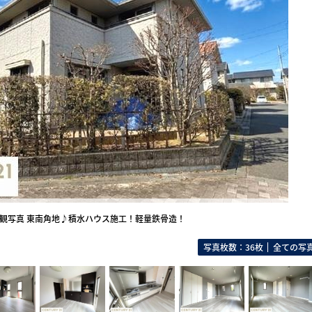
観写真 東南角地♪積水ハウス施工！軽量鉄骨造！
写真枚数：36枚
全ての写