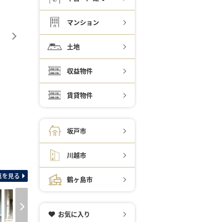
マンション
土地
収益物件
賃貸物件
坂戸市
川越市
間取り図 敷地60坪超
真を見る
鶴ヶ島市
お気に入り