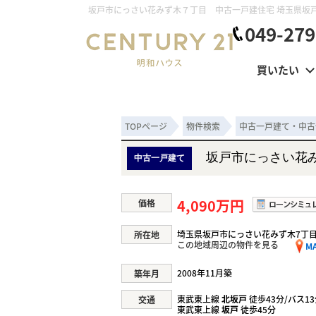
049-279
買いたい
TOPページ
物件検索
中古一戸建て・中古
坂戸市にっさい花
中古一戸建て
4,090万円
価格
埼玉県坂戸市にっさい花みず木7丁目 2
所在地
この地域周辺の物件を見る
M
2008年11月築
築年月
東武東上線
北坂戸
徒歩43分/バス1
交通
東武東上線
坂戸
徒歩45分