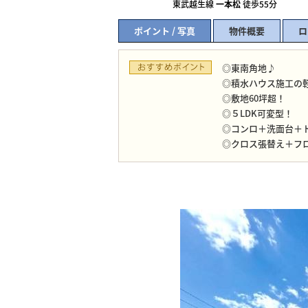
東武越生線
一本松
徒歩55分
ポイント / 写真
物件概要
ロ
◎東南角地♪
◎積水ハウス施工の
◎敷地60坪超！
◎５LDK可変型！
◎コンロ＋洗面台＋
◎クロス張替え＋フ