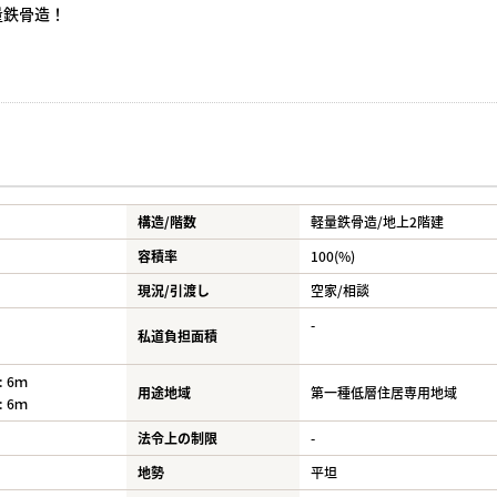
量鉄骨造！
構造/階数
軽量鉄骨造/
地上2階建
容積率
100(%)
現況/引渡し
空家/相談
-
私道負担面積
 6ｍ
用途地域
第一種低層住居専用地域
 6ｍ
法令上の制限
-
地勢
平坦