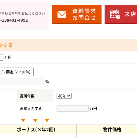
い合わせ番号をお伝えください
-138401-4992
ンする
万円
固定 (2.710％)
％
返済年数
万円
直接入力する
ボーナス(×年2回)
物件価格