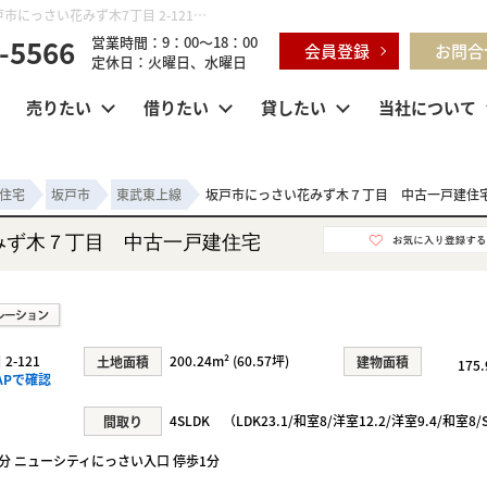
坂戸市にっさい花みず木７丁目 中古一戸建住宅 埼玉県坂戸市にっさい花みず木7丁目 2-121｜4,090万円の中古一戸建て｜センチュリー21明和ハウス
-5566
営業時間：9：00～18：00
会員登録
お問合
定休日：火曜日、水曜日
売りたい
借りたい
貸したい
当社について
住宅
坂戸市
東武東上線
坂戸市にっさい花みず木７丁目 中古一戸建住
みず木７丁目 中古一戸建住宅
-121
200.24m² (60.57坪)
土地面積
建物面積
175
APで確認
4SLDK （LDK23.1/和室8/洋室12.2/洋室9.4/和室8/
間取り
3分 ニューシティにっさい入口 停歩1分