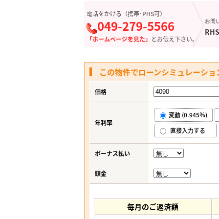
電話をかける（携帯･PHS可）
049-279-5566
お問
RHS
「ホームページを見た」
とお伝え下さい。
この物件でローンシミュレーショ
価格
変動 (0.945％)
年利率
直接入力する
ボーナス払い
頭金
毎月のご返済額