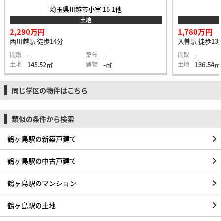
埼玉県川越市小室 15-1他
土地
2,290万円
1,780万円
西川越駅 徒歩14分
入曽駅 徒歩13
間取
-
築年
-
間取
-
土地
145.52㎡
建物
-㎡
土地
136.54㎡
同じ学区の物件はこちら
類似の条件から検索
鶴ヶ島駅の新築戸建て
鶴ヶ島駅の中古戸建て
鶴ヶ島駅のマンション
鶴ヶ島駅の土地