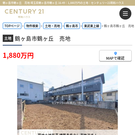
鶴ヶ島市鶴ヶ丘 売地 埼玉県鶴ヶ島市鶴ヶ丘 16-49｜1,880万円の土地｜センチュリー21明和ハウス
TOPページ
物件検索
土地・売地
鶴ヶ島市
東武東上線
鶴ヶ島市鶴ヶ丘 売地
鶴ヶ島市鶴ヶ丘 売地
土地
1,880万円
MAPで確認