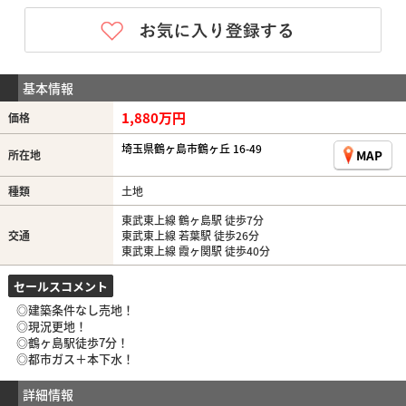
基本情報
1,880万円
価格
埼玉県鶴ヶ島市鶴ヶ丘 16-49
MAP
所在地
種類
土地
東武東上線 鶴ヶ島駅 徒歩7分
交通
東武東上線 若葉駅 徒歩26分
東武東上線 霞ヶ関駅 徒歩40分
セールスコメント
◎建築条件なし売地！
◎現況更地！
◎鶴ヶ島駅徒歩7分！
◎都市ガス＋本下水！
詳細情報