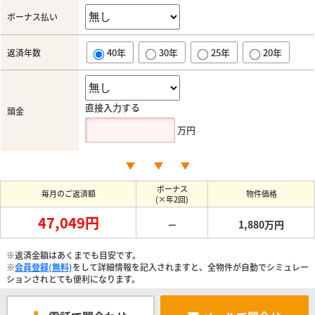
ボーナス払い
40年
30年
25年
20年
返済年数
直接入力する
頭金
万円
ボーナス
毎月のご返済額
物件価格
(×年2回)
47,049円
－
1,880万円
※返済金額はあくまでも目安です。
※
会員登録(無料)
をして詳細情報を記入されますと、全物件が自動でシミュレー
ションされとても便利になります。