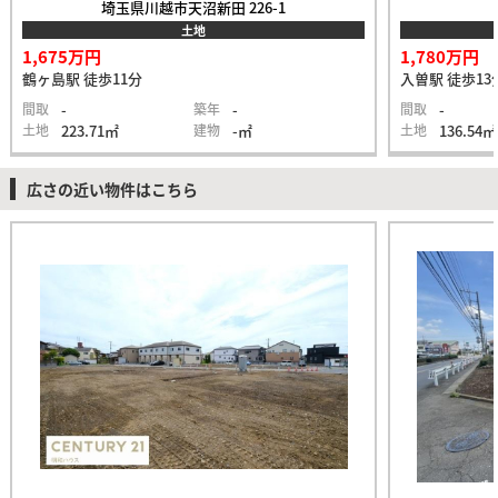
埼玉県川越市天沼新田 226-1
土地
1,675万円
1,780万円
鶴ヶ島駅 徒歩11分
入曽駅 徒歩13
間取
-
築年
-
間取
-
土地
223.71㎡
建物
-㎡
土地
136.54㎡
広さの近い物件はこちら