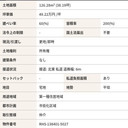
土地面積
126.28m² (38.19坪)
坪単価
49.22万円 /坪
建ぺい率
60(%)
容積率
200(%)
法令上の制限
-
国土法届出
不要
現況/引渡し
更地/即時
土地権利
所有権
建築条件
なし
接道状況
接道: 北東 私道 道路幅: 6ｍ
セットバック
-
私道負担面積
あり
地目
宅地
地勢
平坦
用途地域
第一種住居地域
都市計画
市街化区域
取引態様
仲介
物件番号
RHS-138401-5027