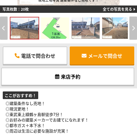
現地土地写真 建築条件なし売地です！
写真枚数：20枚
全ての写真を見る
電話で問合わせ
メールで問合せ
来店予約
ここがおすすめ！
◎建築条件なし売地！
◎現況更地！
◎東武東上線鶴ヶ島駅徒歩7分！
◎お好みの建築メーカーでお建てになれます！
◎都市ガス＋本下水！
◎周辺は生活に必要な施設が充実！