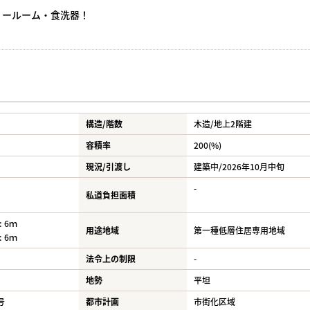
リールーム・食洗器！
構造/階数
木造/
地上2階建
容積率
200(%)
現況/引渡し
建築中/2026年10月中旬
-
私道負担面積
 6ｍ
用途地域
第一種低層住居専用地域
 6ｍ
法令上の制限
-
地勢
平坦
号
都市計画
市街化区域