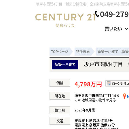
049-279
買いたい
TOPページ
物件検索
新築一戸建て（新築
坂戸市関間4丁目 
新築一戸建て
4,798万円
価格
埼玉県坂戸市関間4丁目 14-9
所在地
この地域周辺の物件を見る
2026年9月築
築年月
東武東上線
若葉
徒歩3分
交通
東武東上線
坂戸
徒歩22分