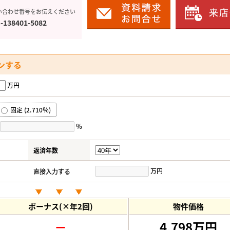
い合わせ番号をお伝えください
-138401-5082
ンする
万円
固定 (2.710％)
％
返済年数
万円
直接入力する
ボーナス(×年2回)
物件価格
－
4,798万円