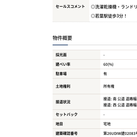
◎洗濯乾燥機・ランド
セールスコメント
◎若葉駅徒歩3分！
物件概要
採光面
-
建ぺい率
60(%)
駐車場
有
土地権利
所有権
接道: 南 公道 道路幅:
接道状況
接道: 西 公道 道路幅:
セットバック
-
地目
宅地
建築確認番号
第26UDIW建02083