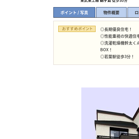
東武東上線
鶴ヶ島
徒歩30分
ポイント / 写真
物件概要
ロ
◎長期優良住宅！
◎性能重視の快適住
◎洗濯乾燥機幹太く
BOX！
◎若葉駅徒歩3分！