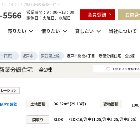
坂戸市関間4丁目 新築分譲住宅 全2棟 埼玉県坂戸市関間4丁目 14-9｜4,798万円の新築一戸建て｜センチュリー21明和ハウス
-5566
営業時間：9：00～18：00
会員登録
お問合
定休日：火曜日、水曜日
売りたい
借りたい
貸したい
当社について
一軒家）
坂戸市
東武東上線
坂戸市関間4丁目 新築分譲住宅 全2棟
新築分譲住宅 全2棟
96.32m² (29.13坪)
土地面積
建物面積
MAPで確認
100
3LDK （LDK16/洋室11.25/洋室5.25/洋室5.25）
間取り