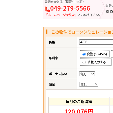
電話をかける（携帯･PHS可）
049-279-5566
お問
RHS
「ホームページを見た」
とお伝え下さい。
この物件でローンシミュレーショ
価格
変動 (0.945％)
年利率
直接入力する
ボーナス払い
頭金
毎月のご返済額
120,076円