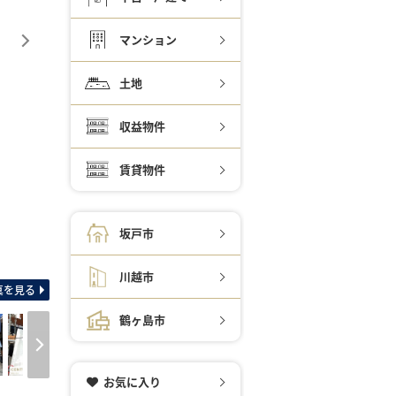
マンション
土地
収益物件
賃貸物件
坂戸市
間取り図 独立ランドリ
川越市
真を見る
鶴ヶ島市
お気に入り