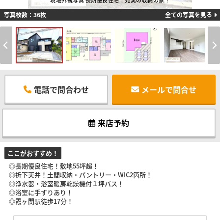
現地外観写真 長期優良住宅！充実の収納の家！
写真枚数：36枚
全ての写真を見る
電話で問合わせ
メールで問合せ
来店予約
ここがおすすめ！
◎長期優良住宅！敷地55坪超！
◎折下天井！土間収納・パントリー・WIC2箇所！
◎浄水器・浴室暖房乾燥機付１坪バス！
◎浴室に手すりあり！
◎霞ヶ関駅徒歩17分！