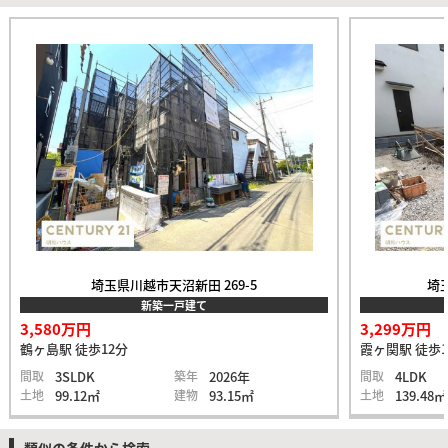
埼玉県川越市天沼新田 269-5
埼玉
新築一戸建て
3,580万円
3,299万円
鶴ヶ島駅 徒歩12分
霞ヶ関駅 徒歩1
間取
3SLDK
築年
2026年
間取
4LDK
土地
99.12㎡
建物
93.15㎡
土地
139.48㎡