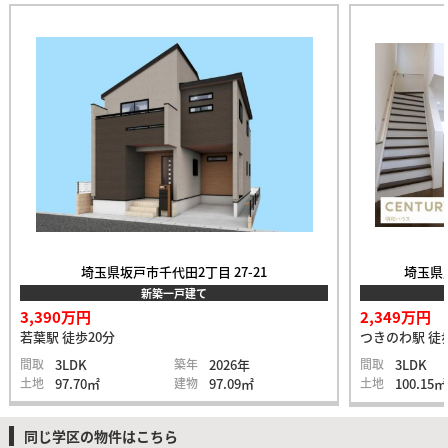
埼玉県坂戸市千代田2丁目 27-21
埼玉県比
新築一戸建て
3,390万円
2,349万円
若葉駅 徒歩20分
つきのわ駅 徒
間取
3LDK
築年
2026年
間取
3LDK
土地
97.70㎡
建物
97.09㎡
土地
100.15㎡
同じ学区の物件はこちら