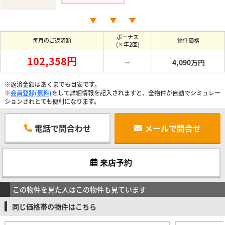
ボーナス
毎月のご返済額
物件価格
(×年2回)
102,358円
－
4,090万円
※返済金額はあくまでも目安です。
※
会員登録(無料)
をして詳細情報を記入されますと、全物件が自動でシミュレー
ションされとても便利になります。
電話で問合わせ
メールで問合せ
来店予約
この物件を見た人はこの物件も見ています
同じ価格帯の物件はこちら