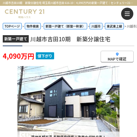
川越市吉田10期 新築分譲住宅 埼玉県川越市吉田 616-10｜4,090万円の新築一戸建て｜センチュリー21明和ハウス
TOPページ
物件検索
新築一戸建て（新築一軒家）
川越市
東武東上線
川越市
川越市吉田10期 新築分譲住宅
新築一戸建て
4,090万円
値下がり
MAPで確認