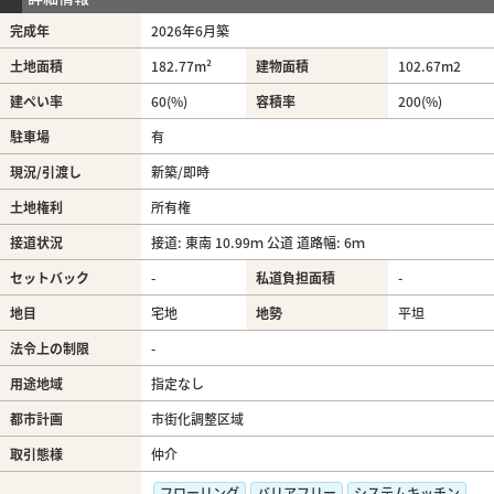
完成年
2026年6月築
土地面積
182.77m²
建物面積
102.67m
2
建ぺい率
60(%)
容積率
200(%)
駐車場
有
現況/引渡し
新築/即時
土地権利
所有権
接道状況
接道: 東南 10.99ｍ 公道 道路幅: 6ｍ
セットバック
-
私道負担面積
-
地目
宅地
地勢
平坦
法令上の制限
-
用途地域
指定なし
都市計画
市街化調整区域
取引態様
仲介
フローリング
バリアフリー
システムキッチン