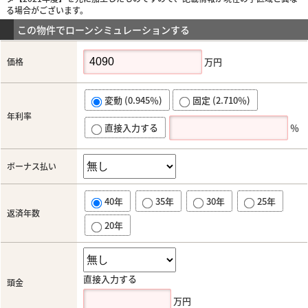
る場合がございます。
この物件でローンシミュレーションする
万円
価格
変動 (0.945％)
固定 (2.710％)
年利率
直接入力する
％
ボーナス払い
40年
35年
30年
25年
返済年数
20年
直接入力する
頭金
万円