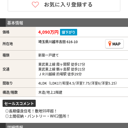
基本情報
4,090万円
価格
値下がり
埼玉県川越市吉田 616-10
MAP
所在地
種類
新築一戸建て
東武東上線 霞ヶ関駅 徒歩17分
交通
東武東上線 鶴ヶ島駅 徒歩21分
ＪＲ川越線 的場駅 徒歩29分
間取り
4LDK（LDK17/和室4.5/洋室7.75/洋室6/洋室5.25）
構造/階数
木造/地上2階建
セールスコメント
◎長期優良住宅！敷地55坪超！
◎土間収納・パントリー・WIC2箇所！
詳細情報