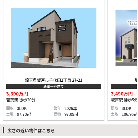
埼玉県坂戸市千代田2丁目 27-21
埼
新築一戸建て
3,390万円
3,490万円
若葉駅 徒歩20分
坂戸駅 徒歩5分
間取
3LDK
築年
2026年
間取
3LDK
土地
97.70㎡
建物
97.09㎡
土地
106.95㎡
広さの近い物件はこちら