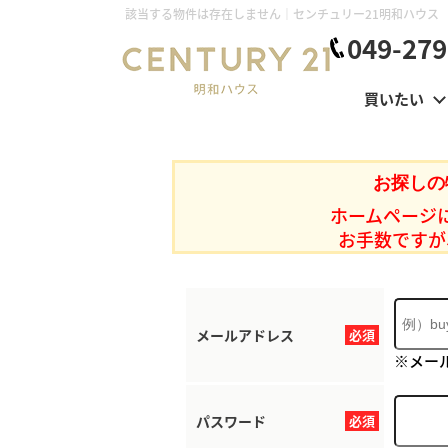
該当する物件は存在しません｜センチュリー21明和ハウス
049-279
買いたい
お探しの
ホームページ
お手数ですが
メールアドレス
必須
※メー
パスワード
必須