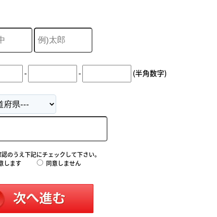
-
-
(半角数字)
確認のうえ下記にチェックして下さい。
意します
同意しません