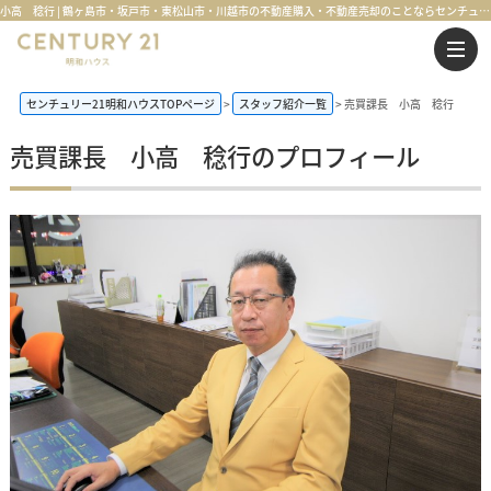
小高 稔行 | 鶴ヶ島市・坂戸市・東松山市・川越市の不動産購入・不動産売却のことならセンチュリー21明和ハウス
センチュリー21明和ハウスTOPページ
スタッフ紹介一覧
売買課長 小高 稔行
売買課長 小高 稔行のプロフィール