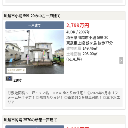
川越市小堤 599-20の中古一戸建て
2,799万円
一戸建て
4LDK / 2007年
埼玉県川越市小堤 599-20
東武東上線 鶴ヶ島 徒歩27分
建物面積
149.46㎡
土地面積
203.00㎡
(61.41坪)
29
枚
◎敷地面積６１坪・２２帖ＬＤＫのゆとりの住宅！ ◎2026年9月末リフ
ォーム完了予定！ ◎陽当たり良好！ ◎車並列２台駐車可能！ ◎本下水エ
リア
川越市的場 2570の新築一戸建て