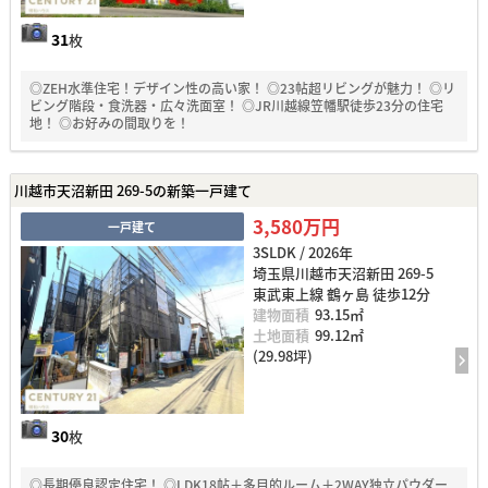
31
枚
◎ZEH水準住宅！デザイン性の高い家！ ◎23帖超リビングが魅力！ ◎リ
ビング階段・食洗器・広々洗面室！ ◎JR川越線笠幡駅徒歩23分の住宅
地！ ◎お好みの間取りを！
川越市天沼新田 269-5の新築一戸建て
3,580万円
一戸建て
3SLDK / 2026年
埼玉県川越市天沼新田 269-5
東武東上線 鶴ヶ島 徒歩12分
建物面積
93.15㎡
土地面積
99.12㎡
(29.98坪)
30
枚
◎長期優良認定住宅！ ◎LDK18帖＋多目的ルーム＋2WAY独立パウダー