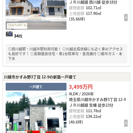
ＪＲ川越線 西川越 徒歩18分
建物面積
102.71㎡
土地面積
117.90㎡
(35.66坪)
34
枚
◎西川越駅・川越市駅利用可能！ ◎川越北環状線にも近く車のアクセス
も良好です！ ◎長期優良住宅・車2台駐車可・食洗機付 ◎都市ガス・本
下水
川越市かすみ野3丁目 12-9の新築一戸建て
3,499万円
一戸建て
4LDK / 2026年
埼玉県川越市かすみ野3丁目 12-9
ＪＲ川越線 笠幡 徒歩23分
建物面積
111.78㎡
土地面積
134.22㎡
(40.6坪)