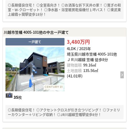
◎長期優良住宅！ ◎全室南向き！ ◎お洒落な折下天井の家！ ◎寛ぎの和
室・W-クローゼット！ ◎浄水器・浴室暖房乾燥機付１坪バス！ ◎東武東
上線霞ヶ関駅徒歩18分！
川越市笠幡 4005-101他の中古一戸建て
3,480万円
一戸建て
4LDK / 2025年
埼玉県川越市笠幡 4005-101他
ＪＲ川越線 笠幡 徒歩8分
建物面積
99.16㎡
土地面積
135.56㎡
(41.01坪)
35
枚
◎長期優良住宅！ ◎アクセントクロスが引き立つリビング！ ◎ファミリ
ーカウンター＋リビング収納！ ◎JR川越線笠幡駅徒歩8分！