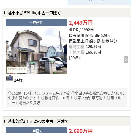
川越市小堤 529-6の中古一戸建て
2,449万円
一戸建て
4LDK / 1992年
埼玉県川越市小堤 529-6
東武東上線 鶴ヶ島 徒歩24分
建物面積
120.89㎡
土地面積
165.30㎡
(50坪)
14
枚
◎2026年10月下旬リフォーム完了予定 ◎水回り等を新規交換しきれいに
生まれ変わります！ ◎敷地面積５０坪！ ◎車２台駐車可能！ ◎南バルコ
ニーで陽当たり良好！
川越市的場2丁目 25-9の中古一戸建て
2,690万円
一戸建て