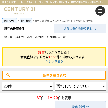
埼玉県 川越市 カースペース2台以上 ｜鶴ヶ島市・坂戸市・東松山市・川越市の不動産購入・不動産売却のことならセンチュリー21明和ハウス
TOPページ
物件検索
埼玉県 川越市 カースペース2台以上 の不動産情報一覧
現在の検索条件
さらに条件を絞り込む
埼玉県 川越市 カースペース2台以上 の検索結果一覧
37件
見つかりました！
会員登録をすると全
1558
件の中から探せます。
今すぐ見る
条件を絞り込む
37
1～20
件中
件を表示
次の20件>>