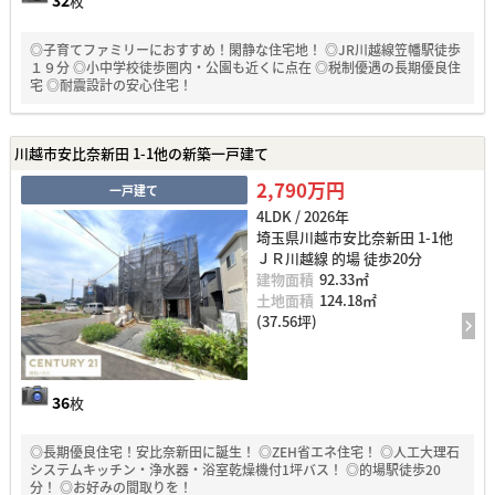
32
枚
◎子育てファミリーにおすすめ！閑静な住宅地！ ◎JR川越線笠幡駅徒歩
１９分 ◎小中学校徒歩圏内・公園も近くに点在 ◎税制優遇の長期優良住
宅 ◎耐震設計の安心住宅！
川越市安比奈新田 1-1他の新築一戸建て
2,790万円
一戸建て
4LDK / 2026年
埼玉県川越市安比奈新田 1-1他
ＪＲ川越線 的場 徒歩20分
建物面積
92.33㎡
土地面積
124.18㎡
(37.56坪)
36
枚
◎長期優良住宅！安比奈新田に誕生！ ◎ZEH省エネ住宅！ ◎人工大理石
システムキッチン・浄水器・浴室乾燥機付1坪バス！ ◎的場駅徒歩20
分！ ◎お好みの間取りを！