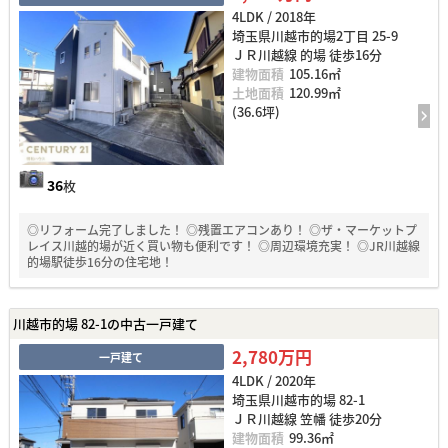
4LDK / 2018年
埼玉県川越市的場2丁目 25-9
ＪＲ川越線 的場 徒歩16分
建物面積
105.16㎡
土地面積
120.99㎡
(36.6坪)
36
枚
◎リフォーム完了しました！ ◎残置エアコンあり！ ◎ザ・マーケットプ
レイス川越的場が近く買い物も便利です！ ◎周辺環境充実！ ◎JR川越線
的場駅徒歩16分の住宅地！
川越市的場 82-1の中古一戸建て
2,780万円
一戸建て
4LDK / 2020年
埼玉県川越市的場 82-1
ＪＲ川越線 笠幡 徒歩20分
建物面積
99.36㎡