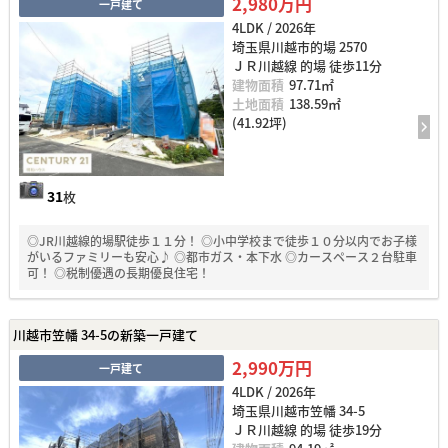
2,980万円
一戸建て
4LDK / 2026年
埼玉県川越市的場 2570
ＪＲ川越線 的場 徒歩11分
建物面積
97.71㎡
土地面積
138.59㎡
(41.92坪)
31
枚
◎JR川越線的場駅徒歩１１分！ ◎小中学校まで徒歩１０分以内でお子様
がいるファミリーも安心♪ ◎都市ガス・本下水 ◎カースペース２台駐車
可！ ◎税制優遇の長期優良住宅！
川越市笠幡 34-5の新築一戸建て
2,990万円
一戸建て
4LDK / 2026年
埼玉県川越市笠幡 34-5
ＪＲ川越線 的場 徒歩19分