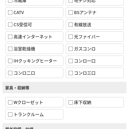
冷蔵庫
地デジ対応
CATV
BSアンテナ
CS受信可
有線放送
高速インターネット
光ファイバー
浴室乾燥機
ガスコンロ
IHクッキングヒーター
コンロ一口
コンロ二口
コンロ三口
家具・収納等
Wクローゼット
床下収納
トランクルーム
屋外設備・仕様