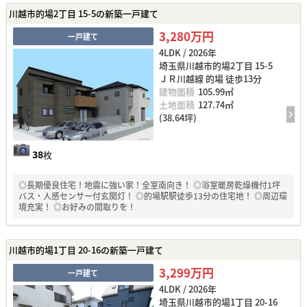
川越市的場2丁目 15-5の新築一戸建て
3,280万円
一戸建て
4LDK / 2026年
埼玉県川越市的場2丁目 15-5
ＪＲ川越線 的場 徒歩13分
建物面積
105.99㎡
土地面積
127.74㎡
(38.64坪)
38
枚
◎長期優良住宅！地震に強い家！全室南向き！ ◎浴室暖房乾燥機付1坪
バス・人感センサー付玄関灯！ ◎的場駅駅徒歩13分の住宅地！ ◎周辺環
境充実！ ◎お好みの間取りを！
川越市的場1丁目 20-16の新築一戸建て
3,299万円
一戸建て
4LDK / 2026年
埼玉県川越市的場1丁目 20-16