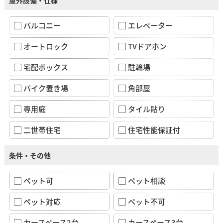
バルコニー
エレベーター
オートロック
TVドアホン
宅配ボックス
駐輪場
バイク置き場
角部屋
専用庭
タイル貼り
二世帯住宅
住宅性能保証付
条件・その他
ペット可
ペット相談
ペット対応
ペット不可
カースペース2台
カースペース3台