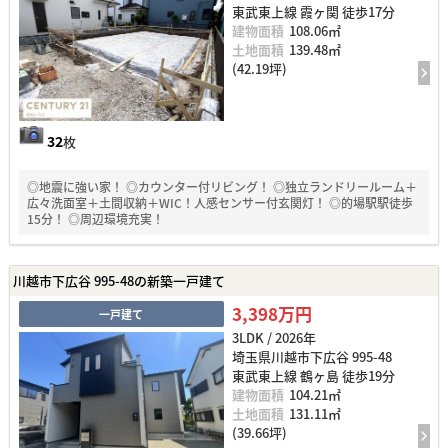
東武東上線 霞ヶ関 徒歩17分
建物面積
108.06㎡
土地面積
139.48㎡
(42.19坪)
32
枚
◎地震に強い家！ ◎カウンター付リビング！ ◎独立ランドリールーム＋
広々洗面室＋土間収納＋WIC！人感センサー付玄関灯！ ◎的場駅駅徒歩
15分！ ◎周辺環境充実！
川越市下広谷 995-48の新築一戸建て
3,398万円
一戸建て
3LDK / 2026年
埼玉県川越市下広谷 995-48
東武東上線 鶴ヶ島 徒歩19分
建物面積
104.21㎡
土地面積
131.11㎡
(39.66坪)