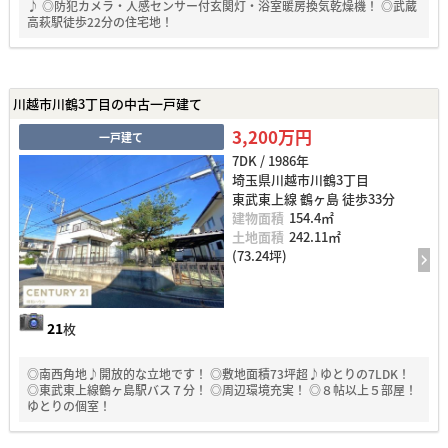
♪ ◎防犯カメラ・人感センサー付玄関灯・浴室暖房換気乾燥機！ ◎武蔵
高萩駅徒歩22分の住宅地！
川越市川鶴3丁目の中古一戸建て
3,200万円
一戸建て
7DK / 1986年
埼玉県川越市川鶴3丁目
東武東上線 鶴ヶ島 徒歩33分
建物面積
154.4㎡
土地面積
242.11㎡
(73.24坪)
21
枚
◎南西角地♪開放的な立地です！ ◎敷地面積73坪超♪ゆとりの7LDK！
◎東武東上線鶴ヶ島駅バス７分！ ◎周辺環境充実！ ◎８帖以上５部屋！
ゆとりの個室！