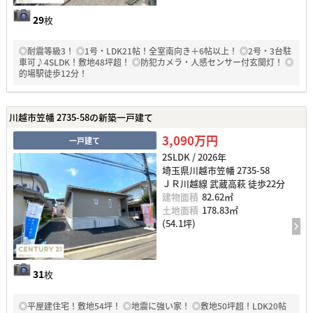
29
枚
◎耐震等級3！ ◎1号・LDK21帖！全室南向き＋6帖以上！ ◎2号・3台駐
車可♪4SLDK！敷地48坪超！ ◎防犯カメラ・人感センサー付玄関灯！ ◎
的場駅徒歩12分！
川越市笠幡 2735-58の新築一戸建て
3,090万円
一戸建て
2SLDK / 2026年
埼玉県川越市笠幡 2735-58
ＪＲ川越線 武蔵高萩 徒歩22分
建物面積
82.62㎡
土地面積
178.83㎡
(54.1坪)
31
枚
◎平屋建住宅！敷地54坪！ ◎地震に強い家！ ◎敷地50坪超！LDK20帖