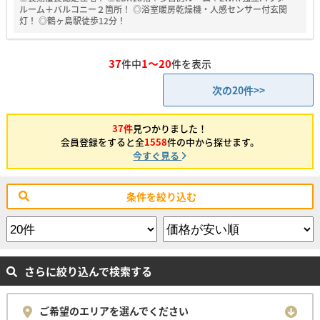
ルーム＋バルコニー２箇所！ ◎浴室暖房乾燥機・人感センサー付玄関
灯！ ◎鶴ヶ島駅徒歩12分！
37
1～20
件中
件を表示
次の20件>>
37件
見つかりました！
会員登録をすると全
1558
件の中から探せます。
今すぐ見る
条件を絞り込む
さらに絞り込んで検索する
ご希望のエリアを選んでください