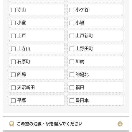
寺山
小ケ谷
小室
小堤
上戸
上戸新町
上寺山
上野田町
石原町
川鶴
的場
的場北
天沼新田
福田
平塚
豊田本
ご希望の沿線・駅を選んでください