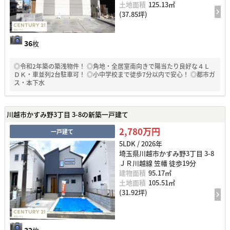
土地面積
125.13㎡
(37.85坪)
36
枚
◎令和2年築の築浅物件！ ◎角地・全居室南向きで陽当たり良好な４Ｌ
ＤＫ・車並列2台駐車可！ ◎小中学校まで徒歩7分以内で安心！ ◎都市ガ
ス・本下水
川越市かすみ野3丁目 3-8の新築一戸建て
2,780万円
一戸建て
5LDK / 2026年
埼玉県川越市かすみ野3丁目 3-8
ＪＲ川越線 笠幡 徒歩19分
建物面積
95.17㎡
土地面積
105.51㎡
(31.92坪)