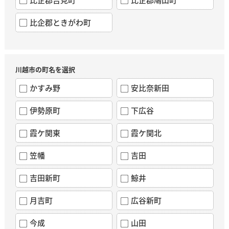
比企郡ときがわ町
川越市の町名を選択
かすみ野
安比奈新田
伊勢原町
下広谷
霞ケ関東
霞ケ関北
笠幡
吉田
吉田新町
鯨井
月吉町
広谷新町
今成
山田