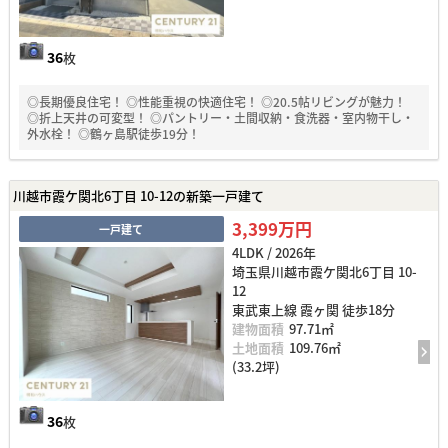
36
枚
◎長期優良住宅！ ◎性能重視の快適住宅！ ◎20.5帖リビングが魅力！
◎折上天井の可変型！ ◎パントリー・土間収納・食洗器・室内物干し・
外水栓！ ◎鶴ヶ島駅徒歩19分！
川越市霞ケ関北6丁目 10-12の新築一戸建て
3,399万円
一戸建て
4LDK / 2026年
埼玉県川越市霞ケ関北6丁目 10-
12
東武東上線 霞ヶ関 徒歩18分
建物面積
97.71㎡
土地面積
109.76㎡
(33.2坪)
36
枚