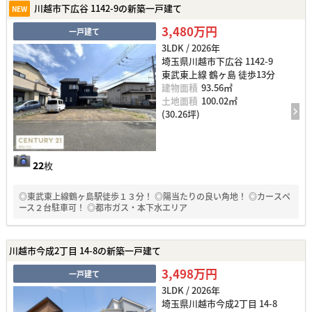
川越市下広谷 1142-9の新築一戸建て
NEW
3,480万円
一戸建て
3LDK / 2026年
埼玉県川越市下広谷 1142-9
東武東上線 鶴ヶ島 徒歩13分
建物面積
93.56㎡
土地面積
100.02㎡
(30.26坪)
22
枚
◎東武東上線鶴ヶ島駅徒歩１３分！ ◎陽当たりの良い角地！ ◎カースペ
ース２台駐車可！ ◎都市ガス・本下水エリア
川越市今成2丁目 14-8の新築一戸建て
3,498万円
一戸建て
3LDK / 2026年
埼玉県川越市今成2丁目 14-8