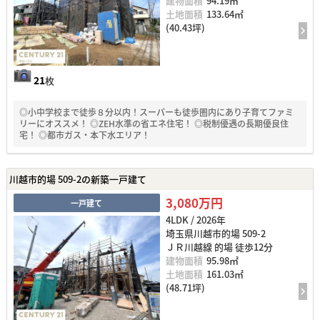
建物面積
94.19㎡
土地面積
133.64㎡
(40.43坪)
21
枚
◎小中学校まで徒歩８分以内！スーパーも徒歩圏内にあり子育てファミ
リーにオススメ！ ◎ZEH水準の省エネ住宅！ ◎税制優遇の長期優良住
宅！ ◎都市ガス・本下水エリア！
川越市的場 509-2の新築一戸建て
3,080万円
一戸建て
4LDK / 2026年
埼玉県川越市的場 509-2
ＪＲ川越線 的場 徒歩12分
建物面積
95.98㎡
土地面積
161.03㎡
(48.71坪)