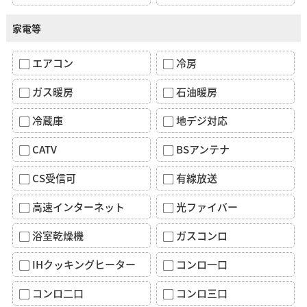
家電等
エアコン
冷房
ガス暖房
石油暖房
冷蔵庫
地デジ対応
CATV
BSアンテナ
CS受信可
有線放送
高速インターネット
光ファイバー
浴室乾燥機
ガスコンロ
IHクッキングヒーター
コンロ一口
コンロ二口
コンロ三口