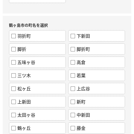
鶴ヶ島市の町名を選択
羽折町
下新田
脚折
脚折町
五味ヶ谷
高倉
三ツ木
若葉
松ヶ丘
上広谷
上新田
新町
太田ヶ谷
中新田
鶴ヶ丘
藤金