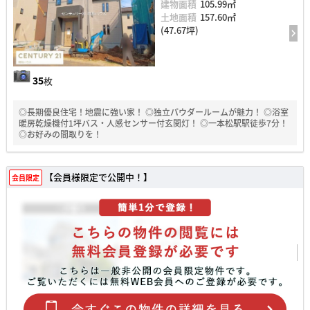
建物面積
105.99㎡
土地面積
157.60㎡
(47.67坪)
35
枚
◎長期優良住宅！地震に強い家！ ◎独立パウダールームが魅力！ ◎浴室
暖房乾燥機付1坪バス・人感センサー付玄関灯！ ◎一本松駅駅徒歩7分！
◎お好みの間取りを！
【会員様限定で公開中！】
会員限定