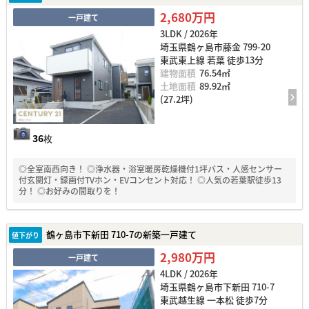
2,680万円
一戸建て
3LDK / 2026年
埼玉県鶴ヶ島市藤金 799-20
東武東上線 若葉 徒歩13分
建物面積
76.54㎡
土地面積
89.92㎡
(27.2坪)
36
枚
◎全室南西向き！ ◎浄水器・浴室暖房乾燥機付1坪バス・人感センサー
付玄関灯・録画付TVホン・EVコンセント対応！ ◎人気の若葉駅徒歩13
分！ ◎お好みの間取りを！
鶴ヶ島市下新田 710-7の新築一戸建て
値下がり
2,980万円
一戸建て
4LDK / 2026年
埼玉県鶴ヶ島市下新田 710-7
東武越生線 一本松 徒歩7分