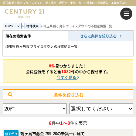
埼玉県 鶴ヶ島市 プライスダウン ｜鶴ヶ島市・坂戸市・東松山市・川越市の不動産購入・不動産売却のことならセンチュリー21明和ハウス
TOPページ
物件検索
埼玉県 鶴ヶ島市 プライスダウン の不動産情報一覧
現在の検索条件
さらに条件を絞り込む
埼玉県 鶴ヶ島市 プライスダウン の検索結果一覧
8件
見つかりました！
会員登録をすると全
1082
件の中から探せます。
今すぐ見る
条件を絞り込む
8
1～8
件中
件を表示
鶴ヶ島市藤金 799-20の新築一戸建て
値下がり