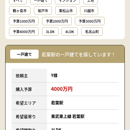
すべて
一戸建て
マンション
土地
鶴ヶ島市
坂戸市
東松山市
川越市
予算1000万円
予算2000万円
予算3000万円
予算4000万円
3LDK
4LDK
毛呂山町
若葉駅の一戸建てを探しています！
一戸建て
Y様
依頼主
4000万円
購入予算
若葉駅
希望エリア
東武東上線 若葉駅
希望最寄り
3LDK