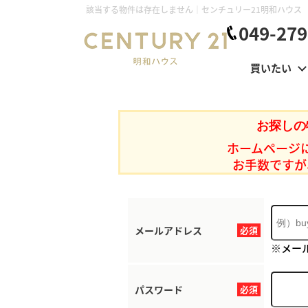
該当する物件は存在しません｜センチュリー21明和ハウス
049-279
買いたい
お探しの
ホームページ
お手数ですが
メールアドレス
必須
※メー
パスワード
必須