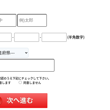
-
-
(半角数字)
確認のうえ下記にチェックして下さい。
意します
同意しません