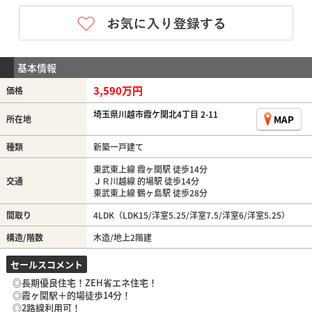
基本情報
3,590万円
価格
埼玉県川越市霞ケ関北4丁目 2-11
MAP
所在地
種類
新築一戸建て
東武東上線 霞ヶ関駅 徒歩14分
交通
ＪＲ川越線 的場駅 徒歩14分
東武東上線 鶴ヶ島駅 徒歩28分
間取り
4LDK（LDK15/洋室5.25/洋室7.5/洋室6/洋室5.25）
構造/階数
木造/地上2階建
セールスコメント
◎長期優良住宅！ZEH省エネ住宅！
◎霞ヶ関駅＋的場徒歩14分！
◎2路線利用可！