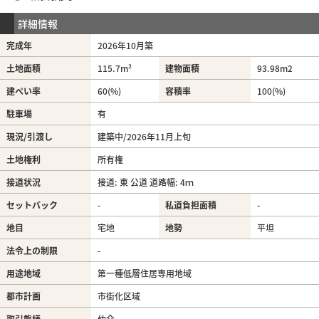
詳細情報
完成年
2026年10月築
土地面積
115.7m²
建物面積
93.98m
2
建ぺい率
60(%)
容積率
100(%)
駐車場
有
現況/引渡し
建築中/2026年11月上旬
土地権利
所有権
接道状況
接道: 東 公道 道路幅: 4ｍ
セットバック
-
私道負担面積
-
地目
宅地
地勢
平坦
法令上の制限
-
用途地域
第一種低層住居専用地域
都市計画
市街化区域
取引態様
仲介