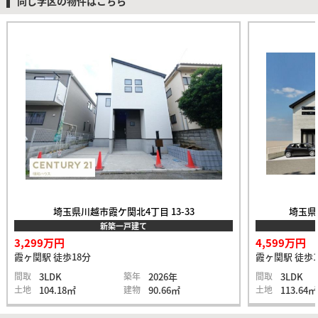
同じ学区の物件はこちら
埼玉県川越市霞ケ関北4丁目 13-33
埼玉県
新築一戸建て
3,299万円
4,599万円
霞ヶ関駅 徒歩18分
霞ヶ関駅 徒歩1
間取
3LDK
築年
2026年
間取
3LDK
土地
104.18㎡
建物
90.66㎡
土地
113.64㎡