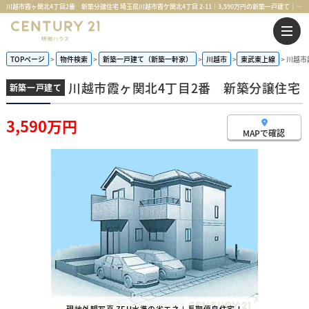
川越市霞ヶ関北4丁目2番 新築分譲住宅 埼玉県川越市霞ケ関北4丁目 2-11｜3,590万円の新築一戸建て｜センチュリー21明和ハウス
TOPページ
物件検索
新築一戸建て（新築一軒家）
川越市
東武東上線
川越市
川越市霞ヶ関北4丁目2番 新築分譲住宅
新築一戸建て
3,590万円
MAPで確認