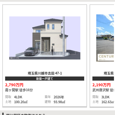
埼玉県川越市吉田 47-1
埼玉県入
新築一戸建て
2,790万円
2,190万円
霞ヶ関駅 徒歩16分
武州唐沢駅 徒
間取
4LDK
築年
2026年
間取
3LDK
土地
100.20㎡
建物
93.98㎡
土地
162.63㎡