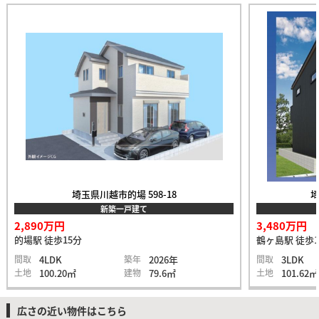
埼玉県川越市的場 598-18
埼
新築一戸建て
2,890万円
3,480万円
的場駅 徒歩15分
鶴ヶ島駅 徒歩1
間取
4LDK
築年
2026年
間取
3LDK
土地
100.20㎡
建物
79.6㎡
土地
101.62㎡
広さの近い物件はこちら