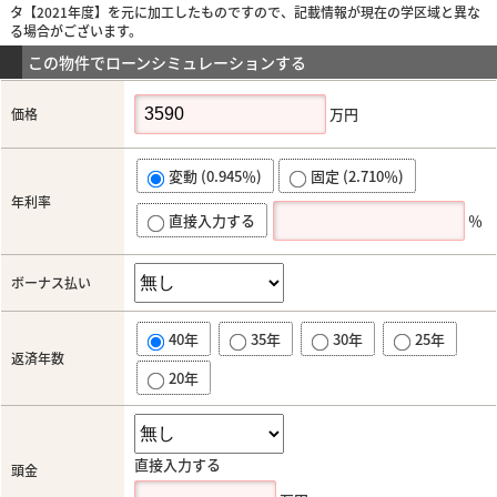
タ【2021年度】を元に加工したものですので、記載情報が現在の学区域と異な
る場合がございます。
この物件でローンシミュレーションする
万円
価格
変動 (0.945％)
固定 (2.710％)
年利率
直接入力する
％
ボーナス払い
40年
35年
30年
25年
返済年数
20年
直接入力する
頭金