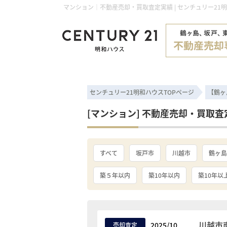
マンション｜不動産売却・買取査定実績 | センチュリー21
センチュリー21明和ハウスTOPページ
【鶴ヶ
[マンション] 不動産売却・買取査
すべて
坂戸市
川越市
鶴ヶ島
築５年以内
築10年以内
築10年以
川越市
2025/10
売却査定