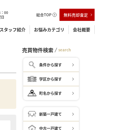
：00
総合TOP
無料売却査定
曜日
スタッフ紹介
お悩みカテゴリ
会社概要
売買物件検索
search
条件から探す
学区から探す
町名から探す
新築一戸建て
中古一戸建て