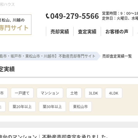
明和ハウス
049-279-5566
営業時間：9：00～18
定休日：火曜日、水
売却実績
査定実績
お客様の声
島市・坂戸市・東松山市・川越市】不動産売却専門サイト
売却査定実績一覧
定実績
市
一戸建て
マンション
土地
3LDK
4LDK
上
築20年以上
築30年以上
東松山市
南台のマンション｜不動産売却査定を承りました。