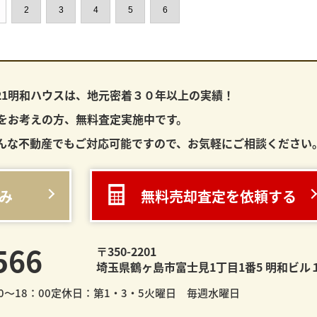
2
3
4
5
6
21明和ハウスは、
地元密着３０年以上の実績！
をお考えの方、無料査定実施中です。
んな不動産でもご対応可能ですので、お気軽にご相談ください
み
無料売却査定を依頼する
566
〒350-2201
埼玉県鶴ヶ島市富士見1丁目1番5 明和ビル
～18：00
定休日：第1・3・5火曜日 毎週水曜日