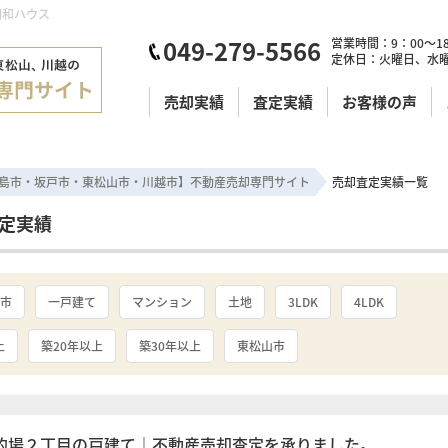
明和ハウス
049-279-5566
営業時間：9：00～18
定休日：火曜日、水
売却実績
査定実績
お客様の声
島市・坂戸市・東松山市・川越市】不動産売却専門サイト
売却査定実績一覧
査定実績
市
一戸建て
マンション
土地
3LDK
4LDK
上
築20年以上
築30年以上
東松山市
的場２丁目の戸建て｜不動産売却査定を承りました。