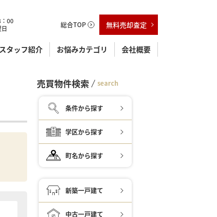
：00
総合TOP
無料売却査定
曜日
スタッフ紹介
お悩みカテゴリ
会社概要
売買物件検索
search
条件から探す
学区から探す
町名から探す
新築一戸建て
中古一戸建て