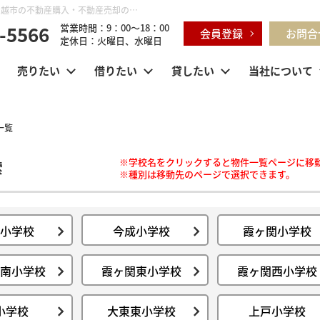
川越市の小学校学区一覧｜鶴ヶ島市・坂戸市・東松山市・川越市の不動産購入・不動産売却のことならセンチュリー21明和ハウス
-5566
営業時間：9：00～18：00
会員登録
お問合
定休日：火曜日、水曜日
売りたい
借りたい
貸したい
当社について
一覧
※学校名をクリックすると物件一覧ページに移
索
※種別は移動先のページで選択できます。
小学校
今成小学校
霞ヶ関小学校
南小学校
霞ヶ関東小学校
霞ヶ関西小学校
小学校
大東東小学校
上戸小学校