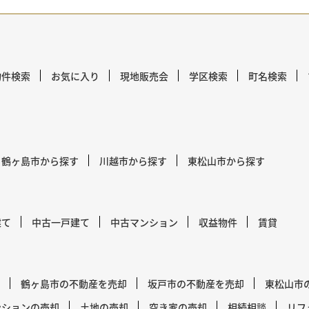
物件検索
お気に入り
現地販売会
学区検索
町名検索
鶴ヶ島市から探す
川越市から探す
東松山市から探す
建て
中古一戸建て
中古マンション
収益物件
賃貸
鶴ヶ島市の不動産を売却
坂戸市の不動産を売却
東松山市
ンションの売却
土地の売却
空き家の売却
相続相談
リフ